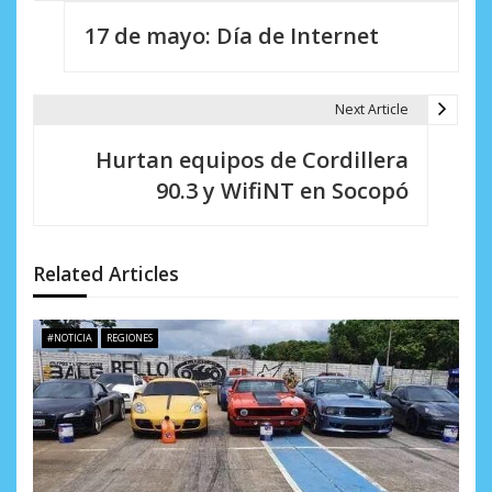
N
17 de mayo: Día de Internet
a
v
Next Article
e
Hurtan equipos de Cordillera
g
90.3 y WifiNT en Socopó
a
c
Related Articles
i
ó
#NOTICIA
REGIONES
n
d
e
e