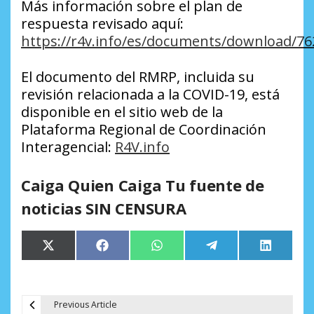
Más información sobre el plan de
respuesta revisado aquí:
https://r4v.info/es/documents/download/76
El documento del RMRP, incluida su
revisión relacionada a la COVID-19, está
disponible en el sitio web de la
Plataforma Regional de Coordinación
Interagencial:
R4V.info
Caiga Quien Caiga Tu fuente de
noticias SIN CENSURA
Compartir
Compartir
Compartir
Compartir
Comparti
X
Facebook
WhatsApp
Telegram
LinkedIn
en
en
en
en
en
(Twitter)
Previous Article