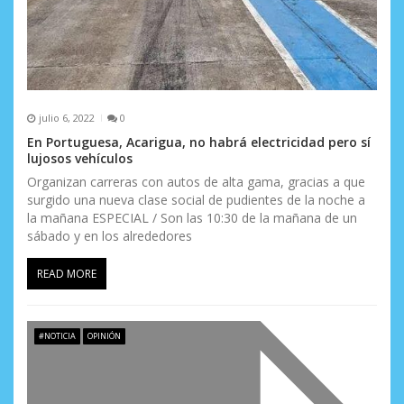
n
t
r
a
julio 6, 2022
0
En Portuguesa, Acarigua, no habrá electricidad pero sí
d
lujosos vehículos
a
Organizan carreras con autos de alta gama, gracias a que
surgido una nueva clase social de pudientes de la noche a
s
la mañana ESPECIAL / Son las 10:30 de la mañana de un
sábado y en los alrededores
READ MORE
#NOTICIA
OPINIÓN