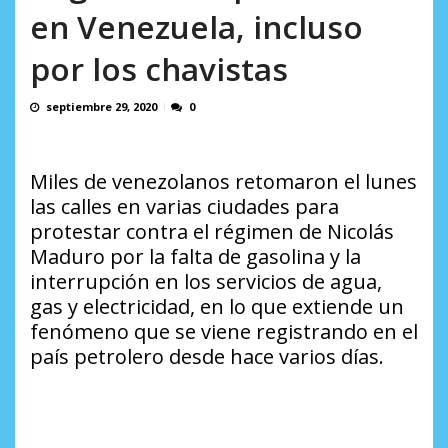
AGOSTO 5, 2026
Rodeo I por la libertad inmediata de l...
en Venezuela, incluso
AGOSTO 5, 2026
por los chavistas
septiembre 29, 2020
0
Miles de venezolanos retomaron el lunes
las calles en varias ciudades para
protestar contra el régimen de Nicolás
Maduro por la falta de gasolina y la
interrupción en los servicios de agua,
gas y electricidad, en lo que extiende un
fenómeno que se viene registrando en el
país petrolero desde hace varios días.