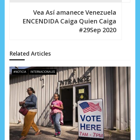
a
Vea Así amanece Venezuela
c
ENCENDIDA Caiga Quien Caiga
i
#29Sep 2020
ó
n
Related Articles
d
e
#NOTICIA
INTERNACIONALES
e
n
t
r
a