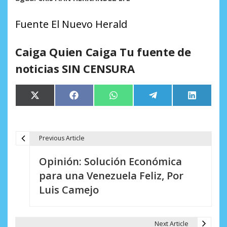
Fuente El Nuevo Herald
Caiga Quien Caiga Tu fuente de
noticias SIN CENSURA
Compartir
Compartir
Compartir
Compartir
Comparti
X
Facebook
WhatsApp
Telegram
LinkedIn
en
en
en
en
en
(Twitter)
Previous Article
N
Opinión: Solución Económica
a
para una Venezuela Feliz, Por
v
Luis Camejo
e
g
Next Article