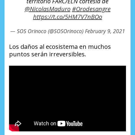
territorio FARC/ELN cortesía de
@NicolasMaduro
#Orodesangre
https://t.co/5HM7V7nBOo
— SOS Orinoco (@SOSOrinoco)
February 9, 2021
Los daños al ecosistema en muchos
puntos serán irreversibles.