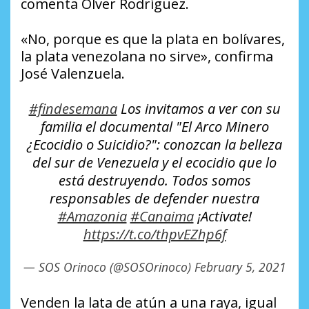
comenta Olver Rodríguez.
«No, porque es que la plata en bolívares,
la plata venezolana no sirve», confirma
José Valenzuela.
#findesemana
Los invitamos a ver con su
familia el documental "El Arco Minero
¿Ecocidio o Suicidio?": conozcan la belleza
del sur de Venezuela y el ecocidio que lo
está destruyendo. Todos somos
responsables de defender nuestra
#Amazonia
#Canaima
¡Activate!
https://t.co/thpvEZhp6f
— SOS Orinoco (@SOSOrinoco)
February 5, 2021
Venden la lata de atún a una raya, igual