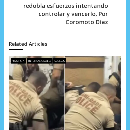
a
redobla esfuerzos intentando
c
controlar y vencerlo, Por
i
Coromoto Díaz
ó
n
Related Articles
d
e
#NOTICIA
INTERNACIONALES
SUCESOS
e
n
t
r
a
d