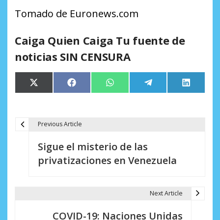
Tomado de Euronews.com
Caiga Quien Caiga Tu fuente de
noticias SIN CENSURA
Compartir
Compartir
Compartir
Compartir
Comparti
X
Facebook
WhatsApp
Telegram
LinkedIn
en
en
en
en
en
(Twitter)
Previous Article
N
Sigue el misterio de las
a
privatizaciones en Venezuela
v
e
Next Article
g
COVID-19: Naciones Unidas