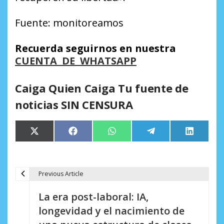
Fuente: monitoreamos
Recuerda seguirnos en nuestra
CUENTA DE WHATSAPP
Caiga Quien Caiga Tu fuente de
noticias SIN CENSURA
Compartir
Compartir
Compartir
Compartir
Comparti
X
Facebook
WhatsApp
Telegram
LinkedIn
en
en
en
en
en
(Twitter)
Previous Article
N
La era post-laboral: IA,
a
longevidad y el nacimiento de
v