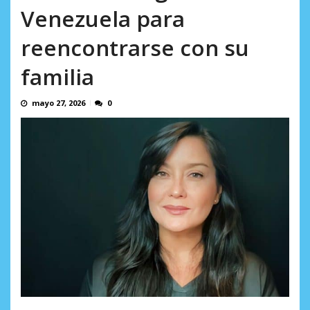
incumplidas...
Venezuela para
AGOSTO 6, 2026
reencontrarse con su
familia
mayo 27, 2026
0