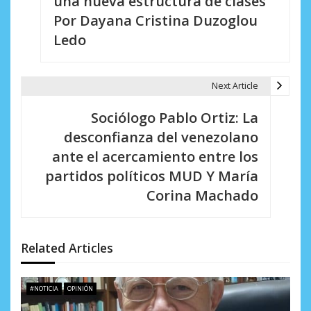
una nueva estructura de clases
e
Por Dayana Cristina Duzoglou
Ledo
g
a
Next Article
c
i
Sociólogo Pablo Ortiz: La
desconfianza del venezolano
ó
ante el acercamiento entre los
n
partidos políticos MUD Y María
d
Corina Machado
e
e
Related Articles
n
t
#NOTICIA
OPINIÓN