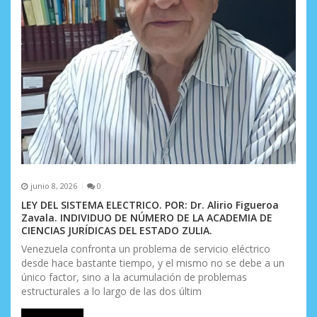
r
a
d
a
s
junio 8, 2026
0
LEY DEL SISTEMA ELECTRICO. POR: Dr. Alirio Figueroa
Zavala. INDIVIDUO DE NÚMERO DE LA ACADEMIA DE
CIENCIAS JURÍDICAS DEL ESTADO ZULIA.
Venezuela confronta un problema de servicio eléctrico
desde hace bastante tiempo, y el mismo no se debe a un
único factor, sino a la acumulación de problemas
estructurales a lo largo de las dos últim