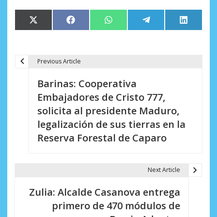
Compartir
Compartir
Compartir
Compartir
Comparti
X
Facebook
WhatsApp
Telegram
LinkedIn
en
en
en
en
en
(Twitter)
Previous Article
N
Barinas: Cooperativa
a
Embajadores de Cristo 777,
v
solicita al presidente Maduro,
e
legalización de sus tierras en la
Reserva Forestal de Caparo
g
a
Next Article
c
i
Zulia: Alcalde Casanova entrega
primero de 470 módulos de
ó