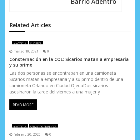
Barrio Adentro
n
d
Related Articles
e
e
#NOTICIA
SUCESOS
n
marzo 10, 2021
0
Consternación en la COL: Sicarios matan a empresaria
t
y su primo
r
Las dos personas se encontraban en una camioneta
Sicarios matan a empresaria y a su primo dentro de una
a
camioneta Orlando en Ciudad OjedaDos sicarios
asesinaron la tarde del viernes a una mujer y
d
READ MORE
a
s
#NOTICIA
SERVICIOS PÚBLICOS
febrero 20, 2020
0