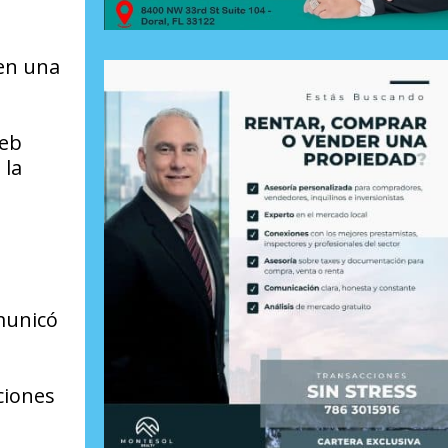
 en una
web
 la
municó
ciones