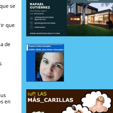
 que se
ir que
sa de
s
sus
os en