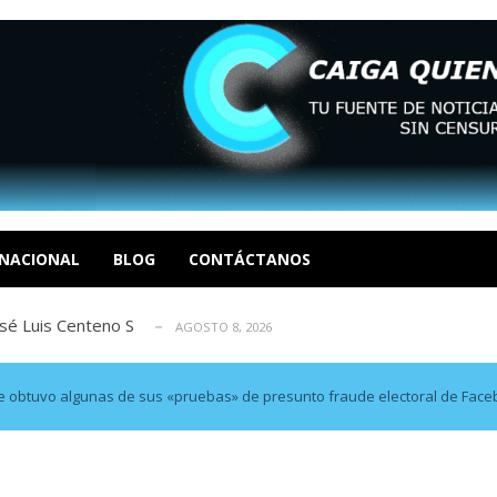
eón R
AGOSTO 8, 2026
tratégica, Realpolitik y el Desmante...
AGOSTO 8, 2026
 García
AGOSTO 7, 2026
NACIONAL
BLOG
CONTÁCTANOS
 enero en un evento fútil. Soc. Ende...
AGOSTO 8, 2026
osé Luis Centeno S
AGOSTO 8, 2026
eón R
AGOSTO 8, 2026
tratégica, Realpolitik y el Desmante...
AGOSTO 8, 2026
ue obtuvo algunas de sus «pruebas» de presunto fraude electoral de Fac
 García
AGOSTO 7, 2026
 enero en un evento fútil. Soc. Ende...
AGOSTO 8, 2026
osé Luis Centeno S
AGOSTO 8, 2026