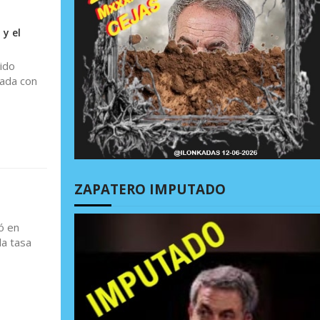
y el
ido
lada con
ZAPATERO IMPUTADO
ó en
la tasa