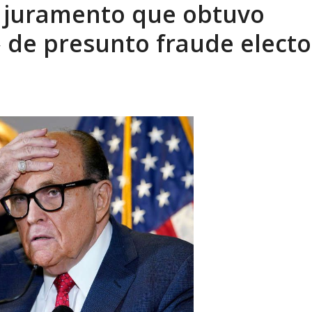
o juramento que obtuvo
eón R
AGOSTO 8, 2026
 de presunto fraude electo