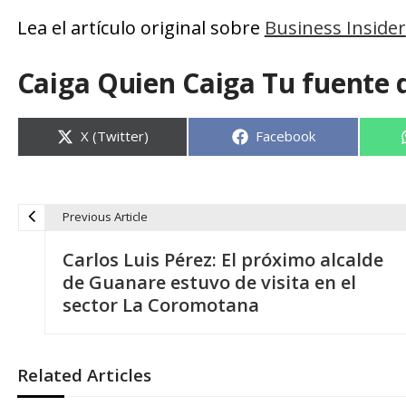
Lea el artículo original sobre
Business Insider
Caiga Quien Caiga Tu fuente 
Compartir
Compartir
X (Twitter)
Facebook
en
en
Previous Article
N
Carlos Luis Pérez: El próximo alcalde
a
de Guanare estuvo de visita en el
sector La Coromotana
v
e
Related Articles