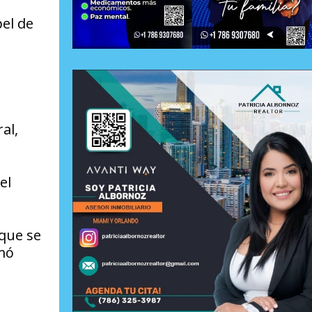
pel de
al,
el
 que se
rmó