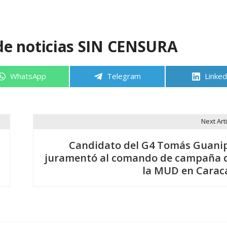
de noticias SIN CENSURA
Compartir
Compartir
Compa
WhatsApp
Telegram
Linked
en
en
en
Next Arti
Candidato del G4 Tomás Guani
juramentó al comando de campaña 
la MUD en Carac