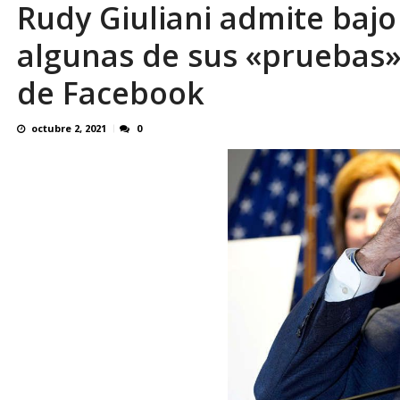
Rudy Giuliani admite baj
¿QUE PROTEGES TU? Por: Miguel Ángel L
algunas de sus «pruebas»
de Facebook
octubre 2, 2021
0