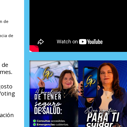
n de
ncia de
s de
rmes.
gosto
Voting
ación