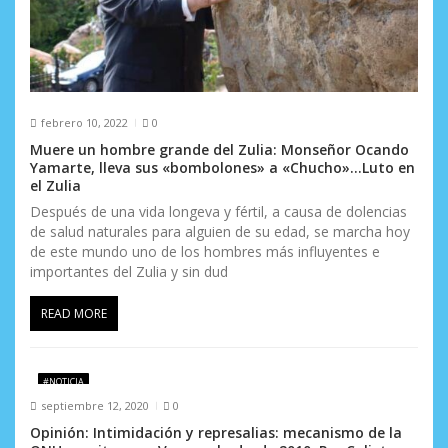
a
s
febrero 10, 2022
0
Muere un hombre grande del Zulia: Monseñor Ocando
Yamarte, lleva sus «bombolones» a «Chucho»…Luto en
el Zulia
Después de una vida longeva y fértil, a causa de dolencias
de salud naturales para alguien de su edad, se marcha hoy
de este mundo uno de los hombres más influyentes e
importantes del Zulia y sin dud
READ MORE
#NOTICIA
septiembre 12, 2020
0
Opinión: Intimidación y represalias: mecanismo de la