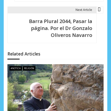
a
Next Article
c
i
Barra Plural 2044, Pasar la
página. Por el Dr Gonzalo
ó
Oliveros Navarro
n
d
Related Articles
e
e
#NOTICIA
RELIGIÓN
n
t
r
a
d