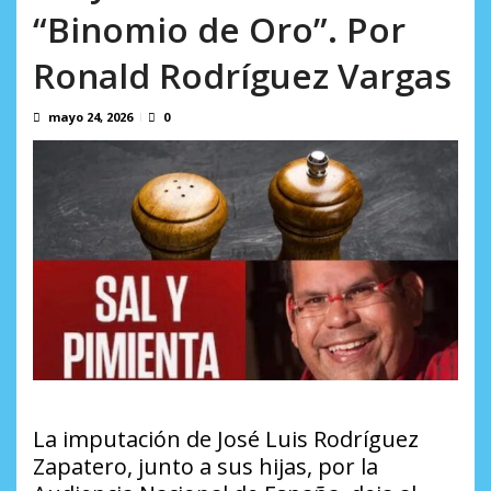
incumplidas...
sistemática de derechos humanos en el
“Binomio de Oro”. Por
AGOSTO 6, 2026
Minister...
Ronald Rodríguez Vargas
AGOSTO 6, 2026
mayo 24, 2026
0
La imputación de José Luis Rodríguez
Zapatero, junto a sus hijas, por la