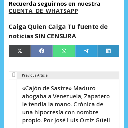
Recuerda seguirnos en nuestra
CUENTA DE WHATSAPP
Caiga Quien Caiga Tu fuente de
noticias SIN CENSURA
Compartir
Compartir
Compartir
Compartir
Comparti
X
Facebook
WhatsApp
Telegram
LinkedIn
en
en
en
en
en
(Twitter)
Previous Article
N
«Cajón de Sastre» Maduro
a
ahogaba a Venezuela, Zapatero
v
le tendía la mano. Crónica de
e
una hipocresía con nombre
propio. Por José Luis Ortiz Güell
g