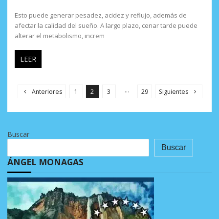
Esto puede generar pesadez, acidez y reflujo, además de
afectar la calidad del sueño. A largo plazo, cenar tarde puede
alterar el metabolismo, increm
LEER
P
a
…
Anteriores
1
2
3
29
Siguientes
g
i
n
Buscar
a
Buscar
c
ÁNGEL MONAGAS
i
ó
n
d