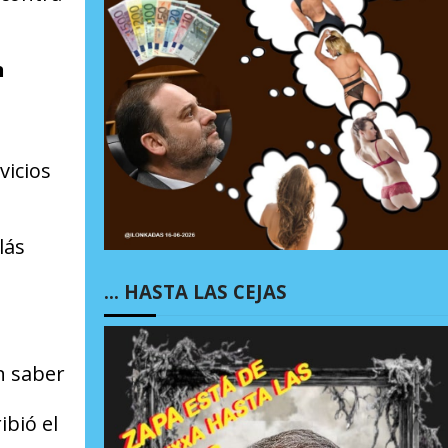
n
vicios
lás
… HASTA LAS CEJAS
n saber
ibió el