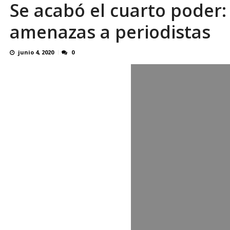
Se acabó el cuarto poder
Familiares realizaron nueva vigilia en El Rod
amenazas a periodistas
junio 4, 2020
0