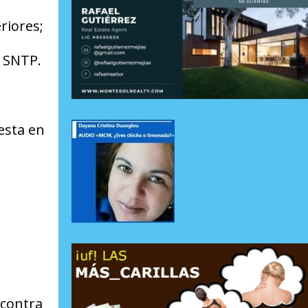
riores;
l SNTP.
esta en
 contra