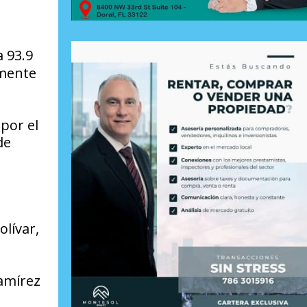
a 93.9
lmente
 por el
de
lívar,
Ramírez