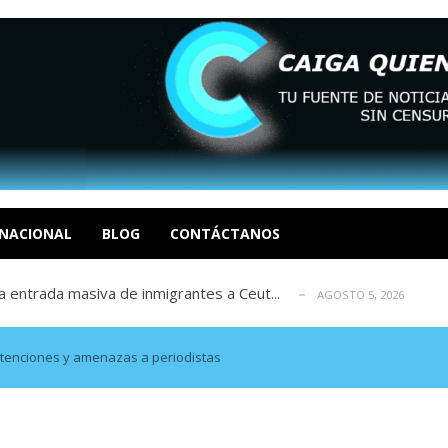
eo I por la libertad inmediata de l...
AGOSTO 5, 2026
ptiembre revisión de su solicitud de l...
AGOSTO 5, 2026
cidos, según ONG
NACIONAL
BLOG
CONTÁCTANOS
AGOSTO 5, 2026
a entrada masiva de inmigrantes a Ceut...
AGOSTO 5, 2026
álogo: La tragedia de Venezuela no admi...
AGOSTO 5, 2026
eo I por la libertad inmediata de l...
AGOSTO 5, 2026
ptiembre revisión de su solicitud de l...
AGOSTO 5, 2026
etenciones y amenazas a periodistas
cidos, según ONG
AGOSTO 5, 2026
a entrada masiva de inmigrantes a Ceut...
AGOSTO 5, 2026
álogo: La tragedia de Venezuela no admi...
AGOSTO 5, 2026