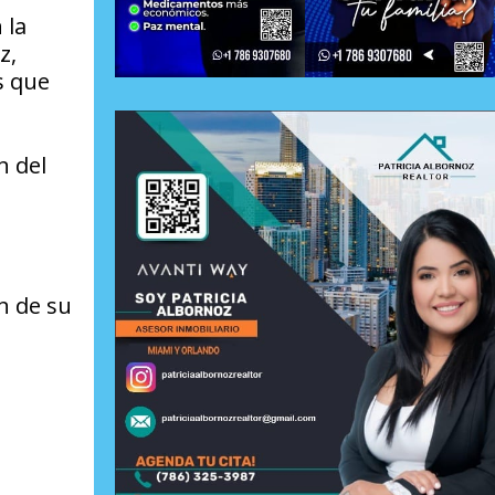
 la
z,
s que
n del
ón de su