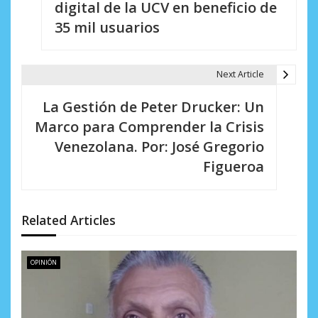
digital de la UCV en beneficio de
v
35 mil usuarios
e
g
Next Article
a
La Gestión de Peter Drucker: Un
c
Marco para Comprender la Crisis
i
Venezolana. Por: José Gregorio
Figueroa
ó
n
d
Related Articles
e
OPINIÓN
e
n