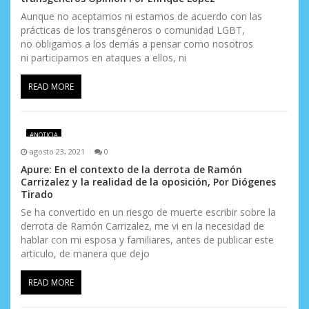
n
Aunque no aceptamos ni estamos de acuerdo con las
t
prácticas de los transgéneros o comunidad LGBT,
no obligamos a los demás a pensar como nosotros
r
ni participamos en ataques a ellos, ni
a
READ MORE
d
a
#NOTICIA
s
agosto 23, 2021
0
Apure: En el contexto de la derrota de Ramón
Carrizalez y la realidad de la oposición, Por Diógenes
Tirado
Se ha convertido en un riesgo de muerte escribir sobre la
derrota de Ramón Carrizalez, me vi en la necesidad de
hablar con mi esposa y familiares, antes de publicar este
articulo, de manera que dejo
READ MORE