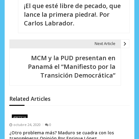
¡El que esté libre de pecado, que
a
lance la primera piedra!. Por
v
Carlos Labrador.
e
g
Next Article
a
MCM y la PUD presentan en
c
Panamá el “Manifiesto por la
i
Transición Democrática”
ó
n
Related Articles
d
e
#NOTICIA
octubre 24, 2020
0
e
¿Otro problema más? Maduro se cuadra con los
transgéneros Opinión Por Enrique López