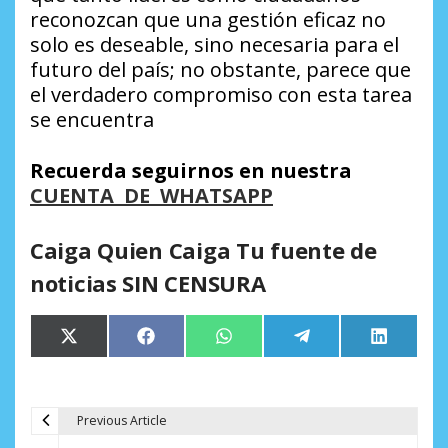
reconozcan que una gestión eficaz no
solo es deseable, sino necesaria para el
futuro del país; no obstante, parece que
el verdadero compromiso con esta tarea
se encuentra
Recuerda seguirnos en nuestra
CUENTA DE WHATSAPP
Caiga Quien Caiga Tu fuente de
noticias SIN CENSURA
Compartir
Compartir
Compartir
Compartir
Comparti
X
Facebook
WhatsApp
Telegram
LinkedIn
en
en
en
en
en
(Twitter)
Previous Article
N