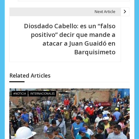
g
a
Next Article
c
Diosdado Cabello: es un “falso
i
positivo” decir que mande a
atacar a Juan Guaidó en
ó
Barquisimeto
n
d
Related Articles
e
e
#NOTICIA
INTERNACIONALES
n
t
r
a