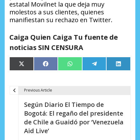
estatal Movilnet la que deja muy
molestos a sus clientes, quienes
manifiestan su rechazo en Twitter.
Caiga Quien Caiga Tu fuente de
noticias SIN CENSURA
Compartir
Compartir
Compartir
Compartir
Comparti
X
Facebook
WhatsApp
Telegram
LinkedIn
en
en
en
en
en
(Twitter)
Previous Article
N
Según Diario El Tiempo de
a
Bogotá: El regaño del presidente
v
de Chile a Guaidó por ‘Venezuela
e
Aid Live’