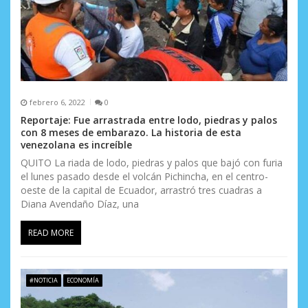
d
a
s
febrero 6, 2022
0
Reportaje: Fue arrastrada entre lodo, piedras y palos
con 8 meses de embarazo. La historia de esta
venezolana es increíble
QUITO La riada de lodo, piedras y palos que bajó con furia
el lunes pasado desde el volcán Pichincha, en el centro-
oeste de la capital de Ecuador, arrastró tres cuadras a
Diana Avendaño Díaz, una
READ MORE
#NOTICIA
ECONOMÍA