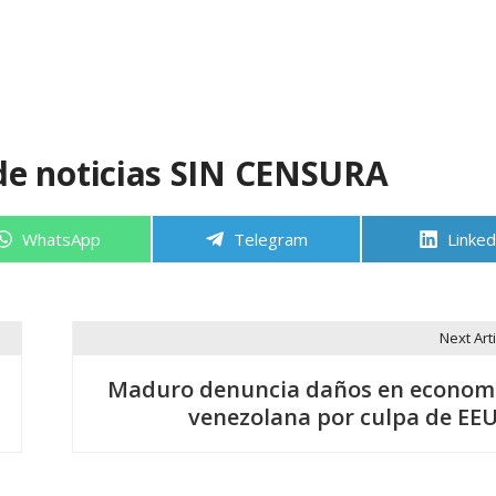
de noticias SIN CENSURA
Compartir
Compartir
Compa
WhatsApp
Telegram
Linked
en
en
en
Next Arti
Maduro denuncia daños en econom
venezolana por culpa de EE