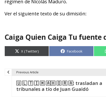
régimen de Nicolás Maduro.
Ver el siguiente texto de su dimisión:
Caiga Quien Caiga Tu fuente 
Compartir
Compartir
X (Twitter)
Facebook
en
en
Previous Article
N
🇺 🇱 🇹 🇮 🇲 🇦🇭 🇴 🇷 🇦: trasladan a
a
tribunales a tío de Juan Guaidó
v