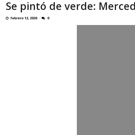
Se pintó de verde: Merce
Reino Unido dejará millonaria donación médi
febrero 12, 2020
0