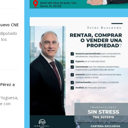
nuevo CNE
 diputado
 los
 Pérez a
ortuguesa,
ve con