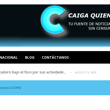
ca en Venezuela tras finalizar su mis...
AGOSTO 9, 2026
dar fondos para afectados por los terr...
AGOSTO 9, 2026
ia deja un policía muerto
NACIONAL
BLOG
CONTÁCTANOS
AGOSTO 9, 2026
atero bajo el foco por sus actividade...
AGOSTO 9, 2026
ció las secuelas que deja la prisión ...
AGOSTO 9, 2026
ca en Venezuela tras finalizar su mis...
AGOSTO 9, 2026
dar fondos para afectados por los terr...
AGOSTO 9, 2026
nunció a COPEI
ia deja un policía muerto
AGOSTO 9, 2026
atero bajo el foco por sus actividade...
AGOSTO 9, 2026
ció las secuelas que deja la prisión ...
AGOSTO 9, 2026