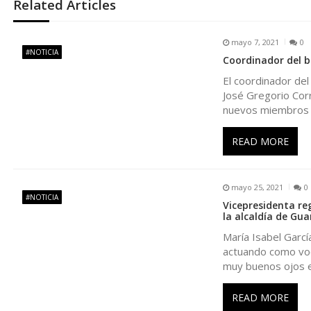
Related Articles
e
mayo 7, 2021
0
g
#NOTICIA
Coordinador del b
El coordinador del
a
José Gregorio Cor
nuevos miembros 
c
READ MORE
i
ó
mayo 25, 2021
0
#NOTICIA
Vicepresidenta re
la alcaldía de Gu
n
María Isabel Garcí
actuando como voc
d
muy buenos ojos e
e
READ MORE