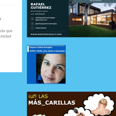
e
ada que
 Unidad