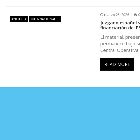
e
marzo 23, 2026
#NOTICIA
INTERNACIONALES
n
Juzgado español 
financiación del 
El material, prese
t
permanece bajo sec
Central Operativa
r
READ MORE
a
d
a
s