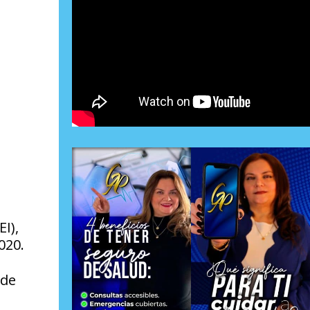
I),
020.
 de