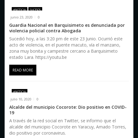
d
e
#NOTICIA
SUCESOS
junio 23, 2020
0
e
Guardia Nacional en Barquisimeto es denunciada por
violencia policial contra Abogada
n
Sucedió hoy, a las 3:20 pm de este 23 Junio. Ocurrió este
t
acto de violencia, en el puente macuto, vía el manzano,
zona muy bonita y campestre cercano a Barquisimeto
r
estado Lara. https://youtu.be
a
READ MORE
d
a
#NOTICIA
s
julio 10, 2020
0
Alcalde del municipio Cocorote: Dio positivo en COVID-
19
A través de la red social en Twitter, se informo que el
alcalde del municipio Cocorote en Yaracuy, Amado Torres,
dio positivo por coronavirus.