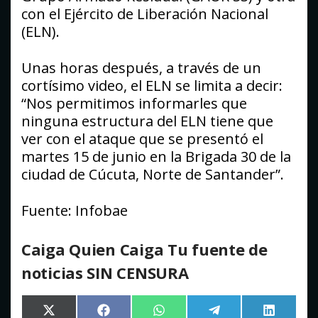
con el Ejército de Liberación Nacional
(ELN).
Unas horas después, a través de un
cortísimo video, el ELN se limita a decir:
“Nos permitimos informarles que
ninguna estructura del ELN tiene que
ver con el ataque que se presentó el
martes 15 de junio en la Brigada 30 de la
ciudad de Cúcuta, Norte de Santander”.
Fuente: Infobae
Caiga Quien Caiga Tu fuente de
noticias SIN CENSURA
Compartir
Compartir
Compartir
Compartir
Comparti
X
Facebook
WhatsApp
Telegram
LinkedIn