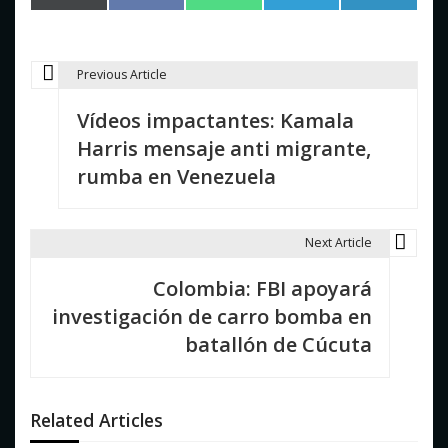
en
en
en
en
en
(Twitter)
Previous Article
N
Vídeos impactantes: Kamala
a
Harris mensaje anti migrante,
v
rumba en Venezuela
e
g
Next Article
a
Colombia: FBI apoyará
c
investigación de carro bomba en
i
batallón de Cúcuta
ó
n
Related Articles