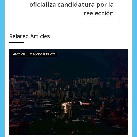
c
oficializa candidatura por la
i
reelección
ó
n
Related Articles
d
e
#NOTICIA
SERVICIOS PÚBLICOS
e
n
t
r
a
d
a