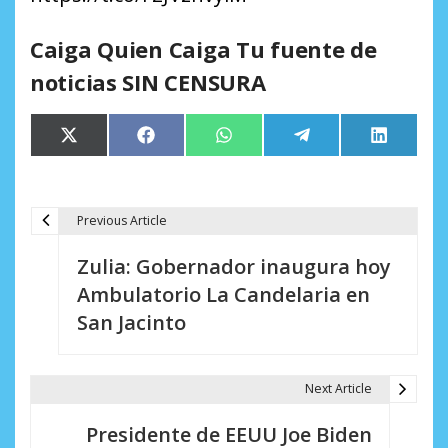
Caiga Quien Caiga Tu fuente de
noticias SIN CENSURA
Compartir
Compartir
Compartir
Compartir
Comparti
X
Facebook
WhatsApp
Telegram
LinkedIn
en
en
en
en
en
(Twitter)
Previous Article
N
Zulia: Gobernador inaugura hoy
a
Ambulatorio La Candelaria en
v
San Jacinto
e
g
Next Article
a
Presidente de EEUU Joe Biden