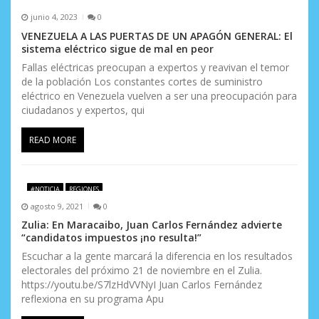
s
junio 4, 2023
0
VENEZUELA A LAS PUERTAS DE UN APAGÓN GENERAL: El
sistema eléctrico sigue de mal en peor
Fallas eléctricas preocupan a expertos y reavivan el temor
de la población Los constantes cortes de suministro
eléctrico en Venezuela vuelven a ser una preocupación para
ciudadanos y expertos, qui
READ MORE
#NOTICIA
REGIONES
agosto 9, 2021
0
Zulia: En Maracaibo, Juan Carlos Fernández advierte
“candidatos impuestos ¡no resulta!”
Escuchar a la gente marcará la diferencia en los resultados
electorales del próximo 21 de noviembre en el Zulia.
https://youtu.be/S7lzHdVVNyI Juan Carlos Fernández
reflexiona en su programa Apu