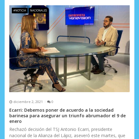
a
#NOTICIA
NACIONALES
s
diciembre 2, 2021
0
Ecarri: Debemos poner de acuerdo a la sociedad
barinesa para asegurar un triunfo abrumador el 9 de
enero
Rechazó decisión del TSJ Antonio Ecarri, presidente
nacional de la Alianza del Lápiz, aseveró este martes, que