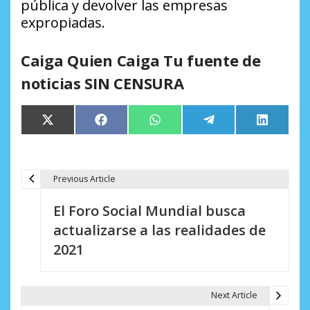
pública y devolver las empresas
expropiadas.
Caiga Quien Caiga Tu fuente de
noticias SIN CENSURA
Compartir
Compartir
Compartir
Compartir
Comparti
X
Facebook
WhatsApp
Telegram
LinkedIn
en
en
en
en
en
(Twitter)
Previous Article
N
El Foro Social Mundial busca
a
actualizarse a las realidades de
v
2021
e
g
Next Article