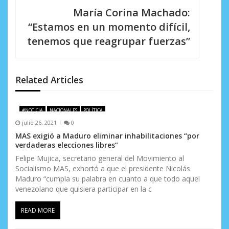
a
María Corina Machado:
c
“Estamos en un momento difícil,
i
tenemos que reagrupar fuerzas”
ó
n
Related Articles
d
e
#NOTICIA
NACIONALES
POLÍTICA
julio 26, 2021
0
e
MAS exigió a Maduro eliminar inhabilitaciones “por
verdaderas elecciones libres”
n
Felipe Mujica, secretario general del Movimiento al
t
Socialismo MAS, exhortó a que el presidente Nicolás
Maduro “cumpla su palabra en cuanto a que todo aquel
r
venezolano que quisiera participar en la c
a
READ MORE
d