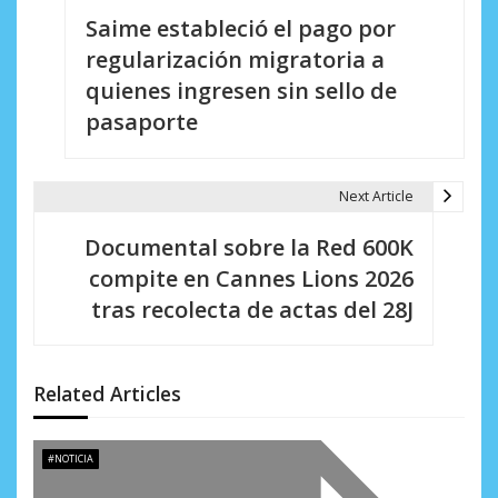
Saime estableció el pago por
a
regularización migratoria a
v
quienes ingresen sin sello de
e
pasaporte
g
a
Next Article
c
Documental sobre la Red 600K
i
compite en Cannes Lions 2026
tras recolecta de actas del 28J
ó
n
d
Related Articles
e
#NOTICIA
e