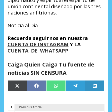
diplomático y espiritual el espíritu de
unión continental diseñado por las tres
naciones anfitrionas.
Noticia al Día
Recuerda seguirnos en nuestra
CUENTA DE INSTAGRAM
Y LA
CUENTA DE WHATSAPP
Caiga Quien Caiga Tu fuente de
noticias SIN CENSURA
Compartir
Compartir
Compartir
Compartir
Comparti
X
Facebook
WhatsApp
Telegram
LinkedIn
en
en
en
en
en
(Twitter)
Previous Article
N