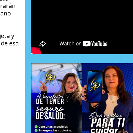
grarán
rano
jeta y
 de esa