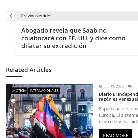
Previous Article
N
Abogado revela que Saab no
a
colaborará con EE. UU. y dice cómo
dilatar su extradición
v
e
Related Articles
g
julio 19, 2025
0
#NOTICIA
INTERNACIONALES
Diario El Independ
a
razón es Venezue
España ha desplaza
c
Europa. El sistema
ocurre tras la caíd
i
READ MORE