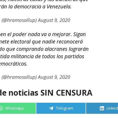
erán la democracia a Venezuela.
p (@hramosallup)
August 9, 2020
 en el poder nada va a mejorar. Sigan
ete electoral que nadie reconocerá
do que comprando alacranes lograrán
ida militancia de todos los partidos
mocráticos.
p (@hramosallup)
August 9, 2020
de noticias SIN CENSURA
Compartir
Compartir
Compa
WhatsApp
Telegram
Linked
en
en
en