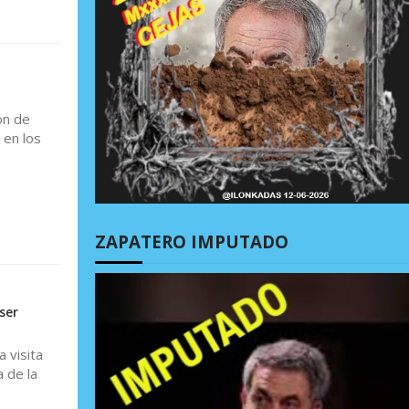
ón de
 en los
ZAPATERO IMPUTADO
ser
 visita
 de la