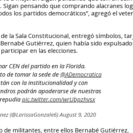
go. Sigan pensando que comprando alacranes lo
odos los partidos democráticos”, agregó el vete
de la Sala Constitucional, entregó símbolos, tar
a Bernabé Gutiérrez, quien había sido expulsado
participar en las elecciones.
ar CEN del partido en la Florida.
nto de tomar la sede de
@ADemocratica
tán con la institucionalidad y con
andros podrán apoderarse de nuestras
s repudia
pic.twitter.com/wrUbpzhvsx
inez (@LarissaGonzale6)
August 9, 2020
 de militantes, entre ellos Bernabé Gutiérrez,