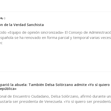
0
n de la Verdad Sanchista
ido «Equipo de opinión sincronizada» El Consejo de Administraci
spañola se ha renovado en forma parcial y temporal varias veces
ec
arió la abuela: También Delsa Solórzano admite «Yo sí quiero 
República»
onal de Encuentro Ciudadano, Delsa Solórzano, afirmó durante una
 gustaría ser presidenta de Venezuela. «Yo sí quiero ser presidenta