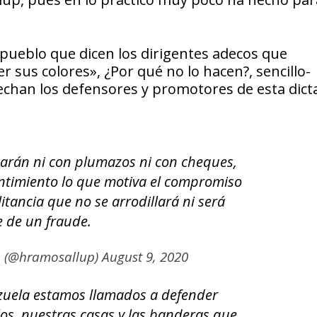
pueblo que dicen los dirigentes adecos que
er sus colores», ¿Por qué no lo hacen?, sencillo-
vechan los defensores y promotores de esta dict
arán ni con plumazos ni con cheques,
entimiento lo que motiva el compromiso
itancia que no se arrodillará ni será
e de un fraude.
p (@hramosallup)
August 9, 2020
zuela estamos llamados a defender
os, nuestras casas y las banderas que