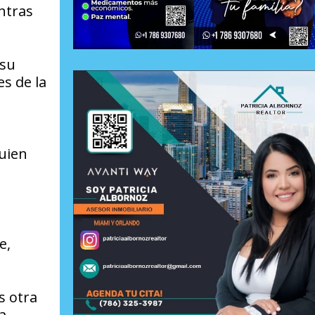
ntras
 su
s de la
quien
e,
s otra
a