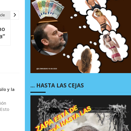
cle
no
a”
… HASTA LAS CEJAS
ilo y la
ión
 Esto