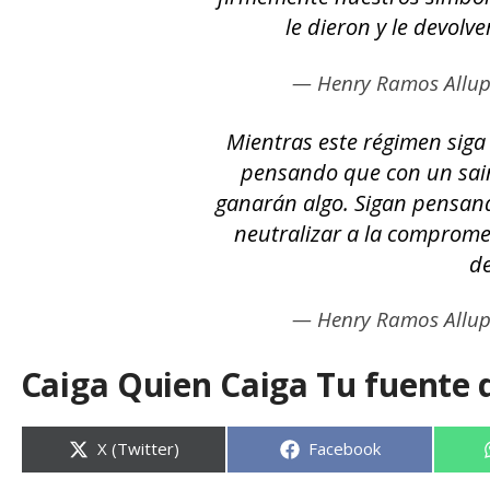
le dieron y le devolv
— Henry Ramos Allu
Mientras este régimen siga
pensando que con un sain
ganarán algo. Sigan pensan
neutralizar a la compromet
de
— Henry Ramos Allu
Caiga Quien Caiga Tu fuente 
Compartir
Compartir
X (Twitter)
Facebook
en
en