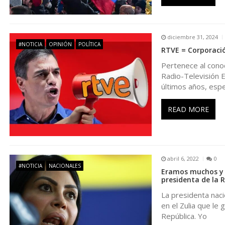
ó
n
diciembre 31, 2024
#NOTICIA
OPINIÓN
POLÍTICA
RTVE = Corporació
d
Pertenece al conoc
Radio-Televisión E
e
últimos años, esp
e
READ MORE
n
t
abril 6, 2022
0
#NOTICIA
NACIONALES
Eramos muchos y p
presidenta de la 
r
La presidenta naci
en el Zulia que le
a
República. Yo