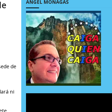
ÁNGEL MONAGAS
de
sede de
lará ni
ete