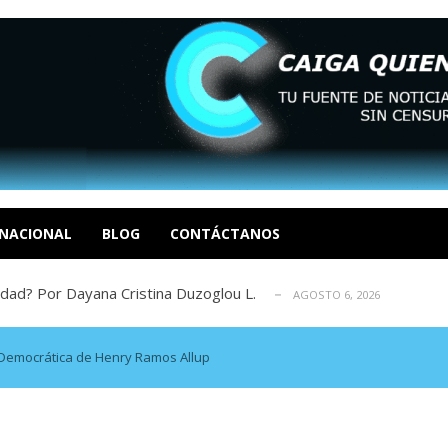
xcusas, apagones y promesas incumplidas...
AGOSTO 6, 2026
tica de derechos humanos en el Minister...
AGOSTO 6, 2026
 en un mercado impulsado por el auge de...
AGOSTO 6, 2026
sbastador costo del colapso eléctrico en...
NACIONAL
BLOG
CONTÁCTANOS
AGOSTO 7, 2026
idad? Por Dayana Cristina Duzoglou L.
AGOSTO 6, 2026
xcusas, apagones y promesas incumplidas...
AGOSTO 6, 2026
tica de derechos humanos en el Minister...
AGOSTO 6, 2026
 en un mercado impulsado por el auge de...
AGOSTO 6, 2026
n Democrática de Henry Ramos Allup
sbastador costo del colapso eléctrico en...
AGOSTO 7, 2026
idad? Por Dayana Cristina Duzoglou L.
AGOSTO 6, 2026
xcusas, apagones y promesas incumplidas...
AGOSTO 6, 2026