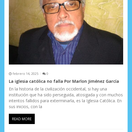
n
t
r
a
d
a
s
febrero 14, 2025
0
La iglesia católica no falla Por Marlon Jiménez García
En la historia de la civilización occidental, si hay una
institución que ha sido perseguida, atosigada y con muchos
intentos fallidos para exterminarla, es la Iglesia Católica. En
sus inicios, con la
READ MORE