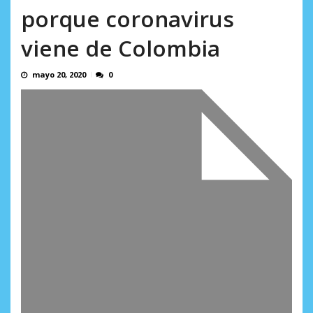
incumplidas...
porque coronavirus
AGOSTO 6, 2026
viene de Colombia
mayo 20, 2020
0