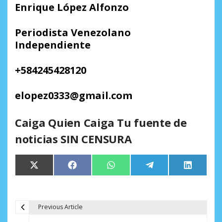
Enrique López Alfonzo
Periodista Venezolano
Independiente
+584245428120
elopez0333@gmail.com
Caiga Quien Caiga Tu fuente de
noticias SIN CENSURA
Compartir
Compartir
Compartir
Compartir
Comparti
X
Facebook
WhatsApp
Telegram
LinkedIn
en
en
en
en
en
(Twitter)
Previous Article
N