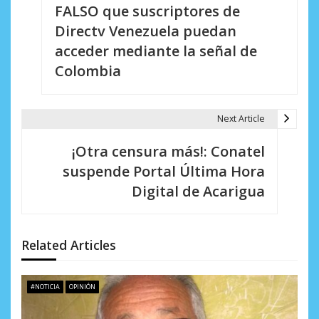
FALSO que suscriptores de
a
Directv Venezuela puedan
v
acceder mediante la señal de
e
Colombia
g
a
Next Article
c
¡Otra censura más!: Conatel
i
suspende Portal Última Hora
Digital de Acarigua
ó
n
d
Related Articles
e
#NOTICIA
OPINIÓN
e