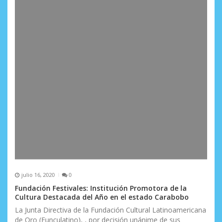
a
d
a
s
julio 16, 2020
0
Fundación Festivales: Institución Promotora de la
Cultura Destacada del Año en el estado Carabobo
La Junta Directiva de la Fundación Cultural Latinoamericana
de Oro (Funculatino), , por decisión unánime de sus