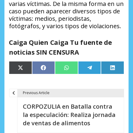
varias víctimas. De la misma forma en un
caso pueden aparecer diversos tipos de
víctimas: medios, periodistas,
fotógrafos, y varios tipos de violaciones.
Caiga Quien Caiga Tu fuente de
noticias SIN CENSURA
Compartir
Compartir
Compartir
Compartir
Comparti
X
Facebook
WhatsApp
Telegram
LinkedIn
en
en
en
en
en
(Twitter)
Previous Article
N
CORPOZULIA en Batalla contra
a
la especulación: Realiza jornada
v
de ventas de alimentos
e