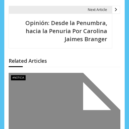
g
Next Article
a
Opinión: Desde la Penumbra,
c
hacia la Penuria Por Carolina
i
Jaimes Branger
ó
n
Related Articles
d
e
#NOTICIA
e
n
t
r