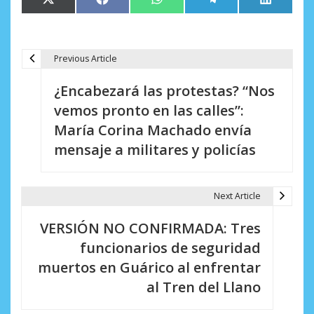
Compartir
Compartir
Compartir
Compartir
Comparti
X
Facebook
WhatsApp
Telegram
LinkedIn
en
en
en
en
en
(Twitter)
Previous Article
N
¿Encabezará las protestas? “Nos
a
vemos pronto en las calles”:
v
María Corina Machado envía
e
mensaje a militares y policías
g
a
Next Article
c
VERSIÓN NO CONFIRMADA: Tres
i
funcionarios de seguridad
muertos en Guárico al enfrentar
ó
al Tren del Llano
n