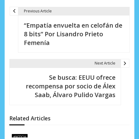
Previous Article
N
“Empatía envuelta en celofán de
a
8 bits” Por Lisandro Prieto
v
Femenía
e
g
Next Article
a
Se busca: EEUU ofrece
c
recompensa por socio de Álex
i
Saab, Álvaro Pulido Vargas
ó
n
Related Articles
d
#NOTICIA