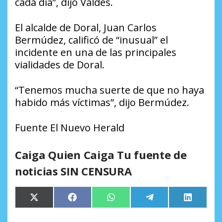
cada día”, dijo Valdés.
El alcalde de Doral, Juan Carlos
Bermúdez, calificó de “inusual” el
incidente en una de las principales
vialidades de Doral.
“Tenemos mucha suerte de que no haya
habido más víctimas”, dijo Bermúdez.
Fuente El Nuevo Herald
Caiga Quien Caiga Tu fuente de
noticias SIN CENSURA
Compartir
Compartir
Compartir
Compartir
Comparti
X
Facebook
WhatsApp
Telegram
LinkedIn
en
en
en
en
en
(Twitter)