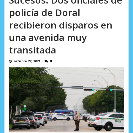
incumplidas...
AGOSTO 6, 2026
policía de Doral
recibieron disparos en
una avenida muy
transitada
octubre 22, 2021
0