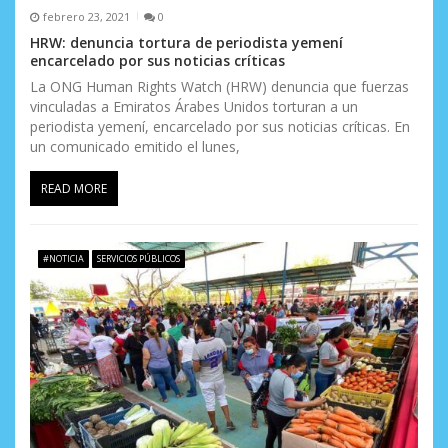
e
febrero 23, 2021
0
e
HRW: denuncia tortura de periodista yemení
encarcelado por sus noticias críticas
n
La ONG Human Rights Watch (HRW) denuncia que fuerzas
t
vinculadas a Emiratos Árabes Unidos torturan a un
periodista yemení, encarcelado por sus noticias críticas. En
r
un comunicado emitido el lunes,
a
READ MORE
d
a
#NOTICIA
SERVICIOS PÚBLICOS
s