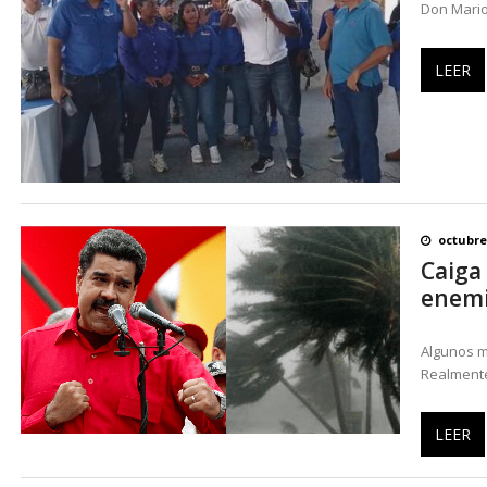
Don Mario
LEER
octubre
Caiga
enemi
Algunos m
Realmente
LEER