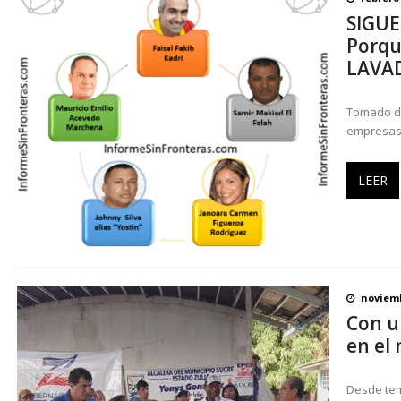
SIGUE
María Lourdes Afiuni recibió la libertad plen
Porqu
LAVAD
Tomado de
empresas 
LEER
noviemb
Con un
en el
Desde tem