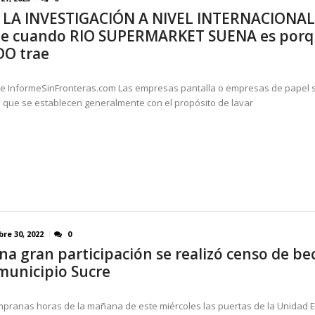
 LA INVESTIGACIÓN A NIVEL INTERNACIONAL
a y el cierre definitivo de su caso...
AGOSTO 8, 2026
e cuando RIO SUPERMARKET SUENA es porq
O trae
 InformeSinFronteras.com Las empresas pantalla o empresas de papel 
que se establecen generalmente con el propósito de lavar
re 30, 2022
0
a gran participación se realizó censo de bec
 municipio Sucre
pranas horas de la mañana de este miércoles las puertas de la Unidad 