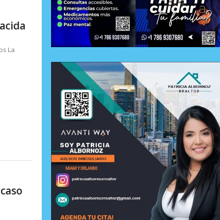
nacida
os La
 caso