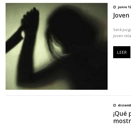
junio 12
Joven 
Será juzg
joven rela
LEER
diciemb
¡Qué 
mostr