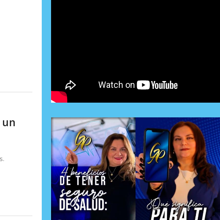
 un
s.