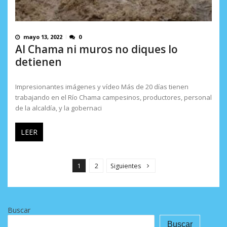
mayo 13, 2022
0
Al Chama ni muros no diques lo
detienen
Impresionantes imágenes y vídeo Más de 20 días tienen
trabajando en el Río Chama campesinos, productores, personal
de la alcaldía, y la gobernaci
LEER
P
a
1
2
Siguientes
g
i
n
Buscar
a
Buscar