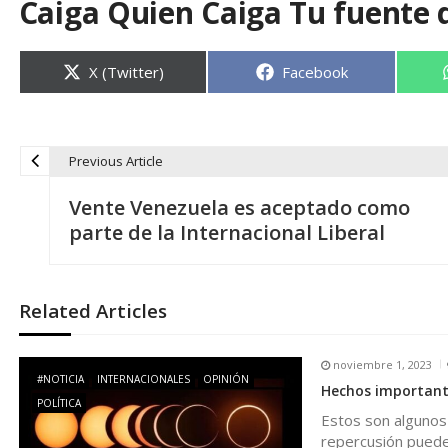
Caiga Quien Caiga Tu fuente 
Compartir
Compartir
X (Twitter)
Facebook
en
en
Previous Article
N
Vente Venezuela es aceptado como
a
parte de la Internacional Liberal
v
Related Articles
e
noviembre 1, 2023
g
#NOTICIA
INTERNACIONALES
OPINIÓN
Hechos important
POLÍTICA
Estos son algunos
a
repercusión puede