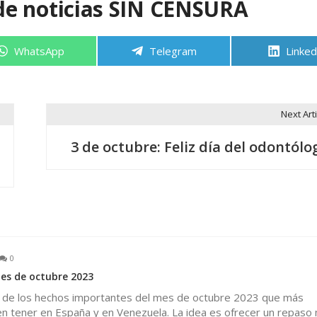
de noticias SIN CENSURA
Compartir
Compartir
Compa
WhatsApp
Telegram
Linked
en
en
en
Next Arti
3 de octubre: Feliz día del odontólo
0
es de octubre 2023
 de los hechos importantes del mes de octubre 2023 que más
n tener en España y en Venezuela. La idea es ofrecer un repaso