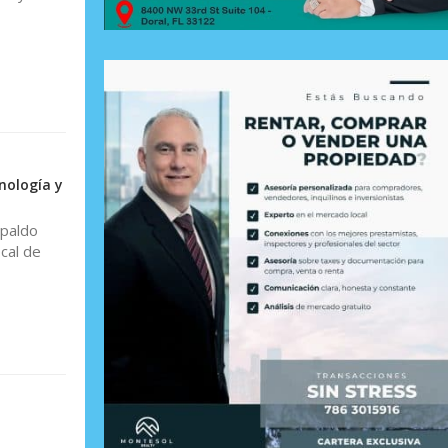
nología y
spaldo
cal de