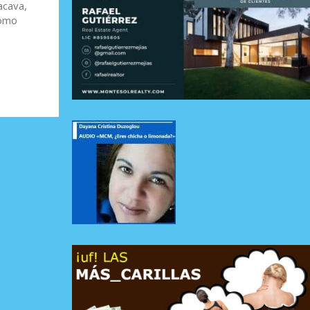
acava,
como