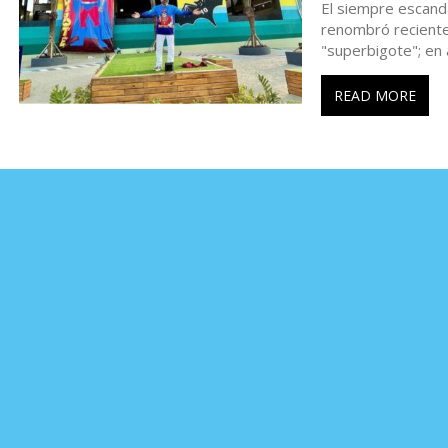
El siempre escand
r
renombró reciente
"superbigote"; en 
a
READ MORE
d
a
s