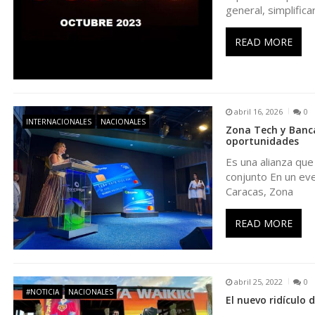
general, simplific
c
READ MORE
i
ó
abril 16, 2026
0
n
INTERNACIONALES
NACIONALES
Zona Tech y Banca
oportunidades
d
Es una alianza que
conjunto En un eve
Caracas, Zona
e
READ MORE
e
n
abril 25, 2022
0
#NOTICIA
NACIONALES
t
El nuevo ridículo