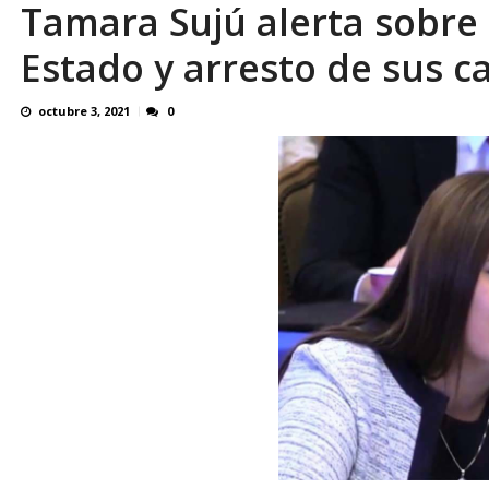
Tamara Sujú alerta sobre
Familiares realizaron nueva vigilia en El Rod
Estado y arresto de sus ca
octubre 3, 2021
0