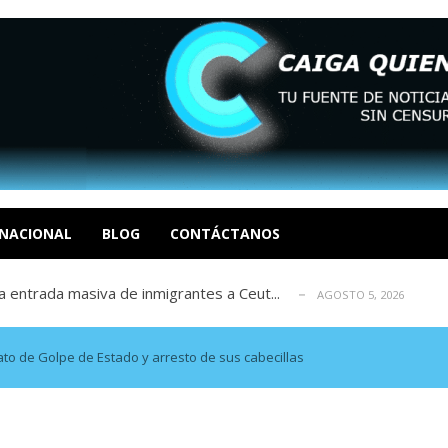
eo I por la libertad inmediata de l...
AGOSTO 5, 2026
ptiembre revisión de su solicitud de l...
AGOSTO 5, 2026
cidos, según ONG
NACIONAL
BLOG
CONTÁCTANOS
AGOSTO 5, 2026
a entrada masiva de inmigrantes a Ceut...
AGOSTO 5, 2026
álogo: La tragedia de Venezuela no admi...
AGOSTO 5, 2026
eo I por la libertad inmediata de l...
AGOSTO 5, 2026
ptiembre revisión de su solicitud de l...
AGOSTO 5, 2026
to de Golpe de Estado y arresto de sus cabecillas
cidos, según ONG
AGOSTO 5, 2026
a entrada masiva de inmigrantes a Ceut...
AGOSTO 5, 2026
álogo: La tragedia de Venezuela no admi...
AGOSTO 5, 2026