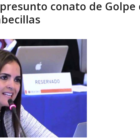
 presunto conato de Golpe
eo I por la libertad inmediata de l...
AGOSTO 5, 2026
becillas