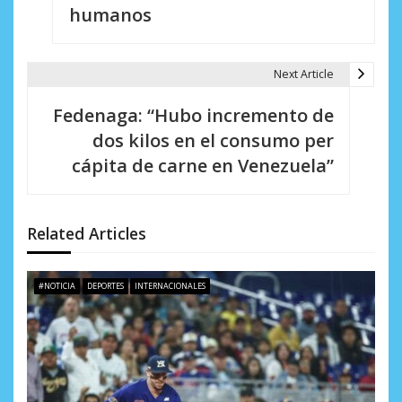
v
humanos
e
g
Next Article
a
Fedenaga: “Hubo incremento de
c
dos kilos en el consumo per
i
cápita de carne en Venezuela”
ó
n
Related Articles
d
e
#NOTICIA
DEPORTES
INTERNACIONALES
e
n
t