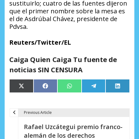
sustituirlo; cuatro de las fuentes dijeron
que el primer nombre sobre la mesa es
el de Asdrúbal Chávez, presidente de
Pdvsa.
Reuters/Twitter/EL
Caiga Quien Caiga Tu fuente de
noticias SIN CENSURA
Compartir
Compartir
Compartir
Compartir
Comparti
X
Facebook
WhatsApp
Telegram
LinkedIn
en
en
en
en
en
(Twitter)
Previous Article
N
Rafael Uzcátegui premio franco-
a
alemán de los derechos