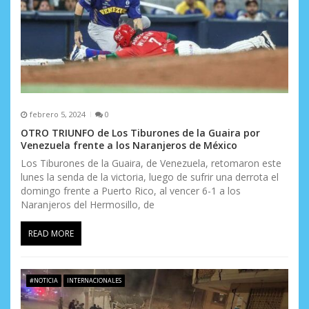
r
a
d
a
s
febrero 5, 2024
0
OTRO TRIUNFO de Los Tiburones de la Guaira por
Venezuela frente a los Naranjeros de México
Los Tiburones de la Guaira, de Venezuela, retomaron este
lunes la senda de la victoria, luego de sufrir una derrota el
domingo frente a Puerto Rico, al vencer 6-1 a los
Naranjeros del Hermosillo, de
READ MORE
#NOTICIA
INTERNACIONALES