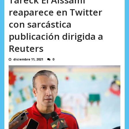
L.
excusas, apagones y promesas
AGOSTO 6, 2026
reaparece en Twitter
incumplidas...
AGOSTO 6, 2026
con sarcástica
publicación dirigida a
Reuters
diciembre 11, 2021
0