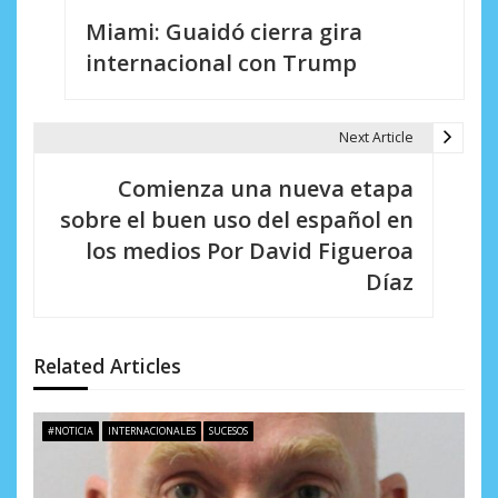
N
Miami: Guaidó cierra gira
a
internacional con Trump
v
e
Next Article
g
Comienza una nueva etapa
a
sobre el buen uso del español en
c
los medios Por David Figueroa
i
Díaz
ó
n
Related Articles
d
e
#NOTICIA
INTERNACIONALES
SUCESOS
e