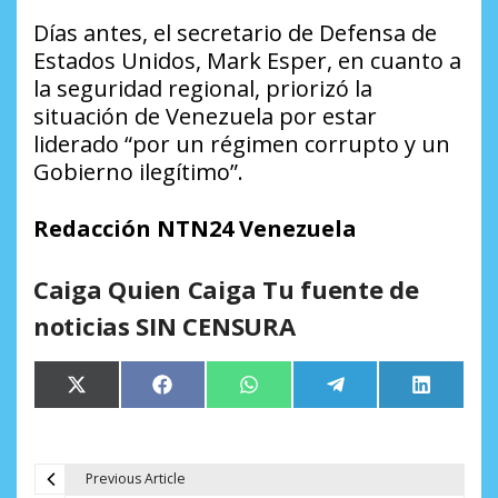
Días antes, el secretario de Defensa de
Estados Unidos, Mark Esper, en cuanto a
la seguridad regional, priorizó la
situación de Venezuela por estar
liderado “por un régimen corrupto y un
Gobierno ilegítimo”.
Redacción NTN24 Venezuela
Caiga Quien Caiga Tu fuente de
noticias SIN CENSURA
Compartir
Compartir
Compartir
Compartir
Comparti
X
Facebook
WhatsApp
Telegram
LinkedIn
en
en
en
en
en
(Twitter)
Previous Article