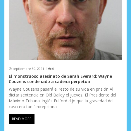
n
t
r
a
d
a
s
septiembre 30, 2021
0
El monstruoso asesinato de Sarah Everard: Wayne
Couzens condenado a cadena perpetua
Wayne Couzens pasará el resto de su vida en prisión Al
dictar sentencia en Old Bailey el jueves, El Presidente del
Máximo Tribunal inglés Fulford dijo que la gravedad del
caso era tan "excepcional
READ MORE