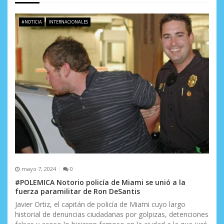
e
#NOTICIA
INTERNACIONALES
e
n
t
r
a
d
a
s
mayo 7, 2024
0
#POLEMICA Notorio policía de Miami se unió a la
fuerza paramilitar de Ron DeSantis
Javier Ortiz, el capitán de policía de Miami cuyo largo
historial de denuncias ciudadanas por golpizas, detenciones