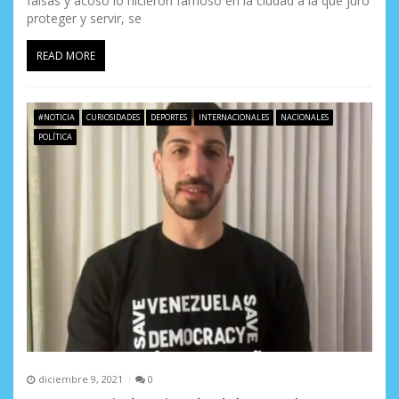
falsas y acoso lo hicieron famoso en la ciudad a la que juró
proteger y servir, se
READ MORE
#NOTICIA
CURIOSIDADES
DEPORTES
INTERNACIONALES
NACIONALES
POLÍTICA
diciembre 9, 2021
0