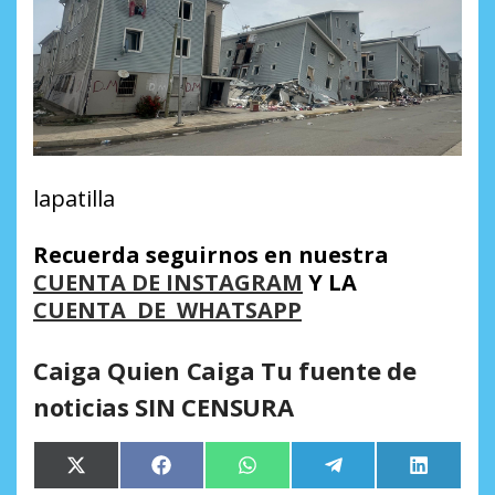
lapatilla
Recuerda seguirnos en nuestra
CUENTA DE INSTAGRAM
Y LA
CUENTA DE WHATSAPP
Caiga Quien Caiga Tu fuente de
noticias SIN CENSURA
Compartir
Compartir
Compartir
Compartir
Comparti
X
Facebook
WhatsApp
Telegram
LinkedIn
en
en
en
en
en
(Twitter)