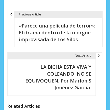
Previous Article
N
«Parece una película de terror»:
a
El drama dentro de la morgue
v
improvisada de Los Silos
e
g
Next Article
a
LA BICHA ESTÁ VIVA Y
c
COLEANDO, NO SE
i
EQUIVOQUEN. Por Marlon S
Jiménez García.
ó
n
d
Related Articles