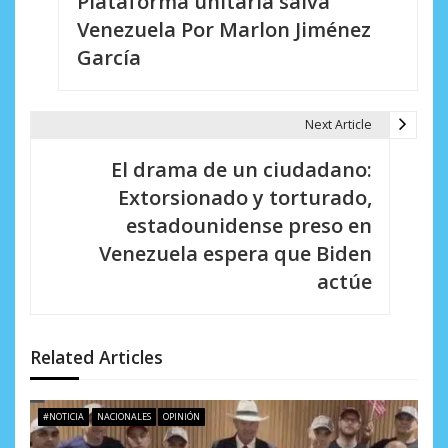
Plataforma unitaria salva
a
Venezuela Por Marlon Jiménez
v
García
e
g
Next Article
a
El drama de un ciudadano:
c
Extorsionado y torturado,
i
estadounidense preso en
Venezuela espera que Biden
ó
actúe
n
d
Related Articles
e
e
#NOTICIA
NACIONALES
OPINIÓN
n