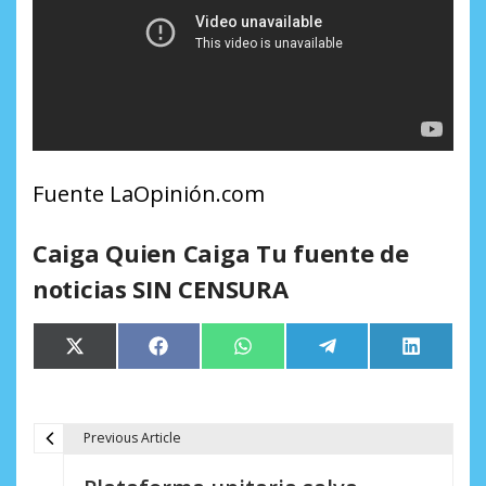
Fuente LaOpinión.com
Caiga Quien Caiga Tu fuente de
noticias SIN CENSURA
Compartir
Compartir
Compartir
Compartir
Comparti
X
Facebook
WhatsApp
Telegram
LinkedIn
en
en
en
en
en
(Twitter)
Previous Article
N