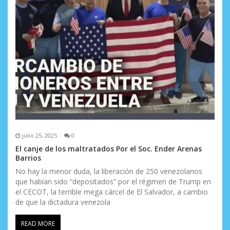
t
r
a
d
a
s
julio 25, 2025
0
El canje de los maltratados Por el Soc. Ender Arenas
Barrios
No hay la menor duda, la liberación de 250 venezolanos
que habían sido “depositados” por el régimen de Trump en
el CECOT, la terrible mega cárcel de El Salvador, a cambio
de que la dictadura venezola
READ MORE