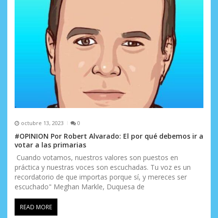
n
t
r
a
d
a
s
octubre 13, 2023
0
#OPINION Por Robert Alvarado: El por qué debemos ir a
votar a las primarias
Cuando votamos, nuestros valores son puestos en
práctica y nuestras voces son escuchadas. Tu voz es un
recordatorio de que importas porque sí, y mereces ser
escuchado" Meghan Markle, Duquesa de
READ MORE