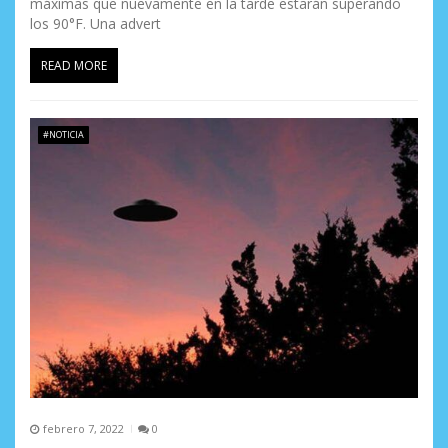
máximas que nuevamente en la tarde estarán superando
los 90°F. Una advert
READ MORE
#NOTICIA
febrero 7, 2022
0