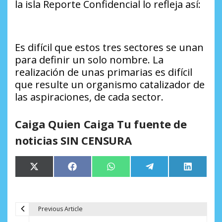
la isla Reporte Confidencial lo refleja así:
Es difícil que estos tres sectores se unan
para definir un solo nombre. La
realización de unas primarias es difícil
que resulte un organismo catalizador de
las aspiraciones, de cada sector.
Caiga Quien Caiga Tu fuente de
noticias SIN CENSURA
Compartir
Compartir
Compartir
Compartir
Comparti
X
Facebook
WhatsApp
Telegram
LinkedIn
en
en
en
en
en
(Twitter)
Previous Article
N