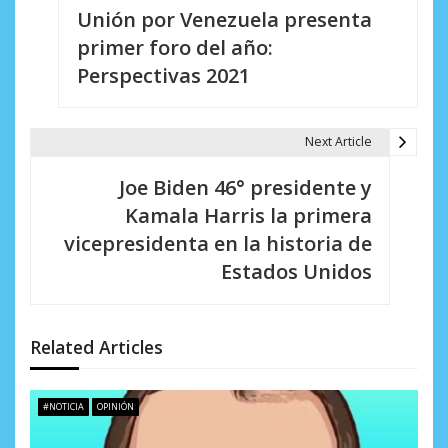
Unión por Venezuela presenta
a
primer foro del año:
v
Perspectivas 2021
e
g
Next Article
a
Joe Biden 46° presidente y
c
Kamala Harris la primera
i
vicepresidenta en la historia de
Estados Unidos
ó
n
d
Related Articles
e
#NOTICIA
OPINIÓN
e