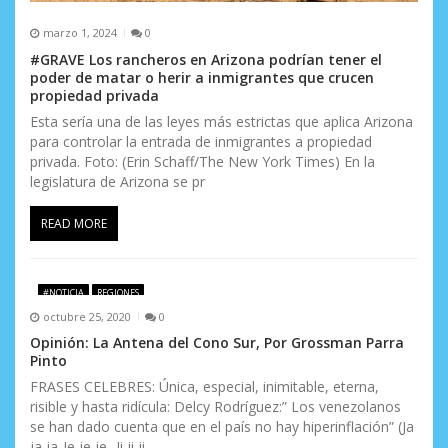
marzo 1, 2024
0
#GRAVE Los rancheros en Arizona podrían tener el
poder de matar o herir a inmigrantes que crucen
propiedad privada
Esta sería una de las leyes más estrictas que aplica Arizona
para controlar la entrada de inmigrantes a propiedad
privada. Foto: (Erin Schaff/The New York Times) En la
legislatura de Arizona se pr
READ MORE
#NOTICIA
REGIONES
octubre 25, 2020
0
Opinión: La Antena del Cono Sur, Por Grossman Parra
Pinto
FRASES CELEBRES: Única, especial, inimitable, eterna,
risible y hasta ridícula: Delcy Rodríguez:” Los venezolanos
se han dado cuenta que en el país no hay hiperinflación” (Ja
ja ja-Je je je- Ji ji ji