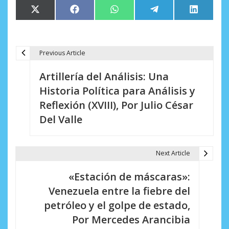
Compartir
Compartir
Compartir
Compartir
Comparti
X
Facebook
WhatsApp
Telegram
LinkedIn
en
en
en
en
en
(Twitter)
Previous Article
N
Artillería del Análisis: Una
a
Historia Política para Análisis y
v
Reflexión (XVIII), Por Julio César
e
Del Valle
g
a
Next Article
c
«Estación de máscaras»:
i
Venezuela entre la fiebre del
petróleo y el golpe de estado,
ó
Por Mercedes Arancibia
n