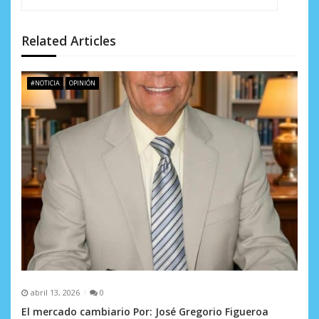
d
Related Articles
e
e
#NOTICIA
OPINIÓN
n
t
r
a
d
a
s
abril 13, 2026
0
El mercado cambiario Por: José Gregorio Figueroa