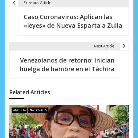
Previous Article
N
Caso Coronavirus: Aplican las
a
«leyes» de Nueva Esparta a Zulia
v
e
Next Article
g
Venezolanos de retorno: inician
a
huelga de hambre en el Táchira
c
i
Related Articles
ó
n
#NOTICIA
NACIONALES
d
e