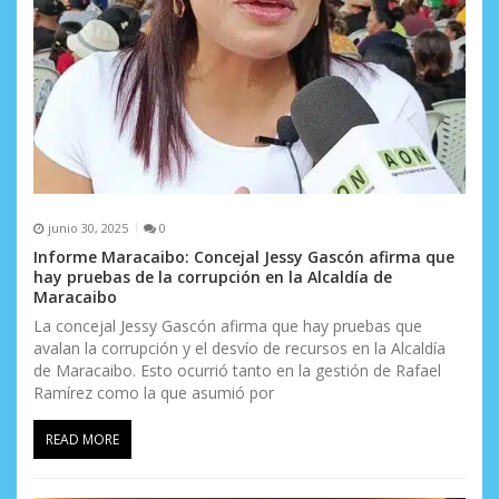
e
n
t
r
a
d
junio 30, 2025
0
a
Informe Maracaibo: Concejal Jessy Gascón afirma que
hay pruebas de la corrupción en la Alcaldía de
s
Maracaibo
La concejal Jessy Gascón afirma que hay pruebas que
avalan la corrupción y el desvío de recursos en la Alcaldía
de Maracaibo. Esto ocurrió tanto en la gestión de Rafael
Ramírez como la que asumió por
READ MORE