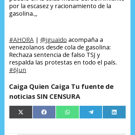
por la escasez y racionamiento de la
gasolina.,,
#AHORA
|
@jguaido
acompaña a
venezolanos desde cola de gasolina:
Rechaza sentencia de falso TSJ y
respalda las protestas en todo el país.
#6Jun
Caiga Quien Caiga Tu fuente de
noticias SIN CENSURA
Compartir
Compartir
Compartir
Compartir
Comparti
X
Facebook
WhatsApp
Telegram
LinkedIn
en
en
en
en
en
(Twitter)