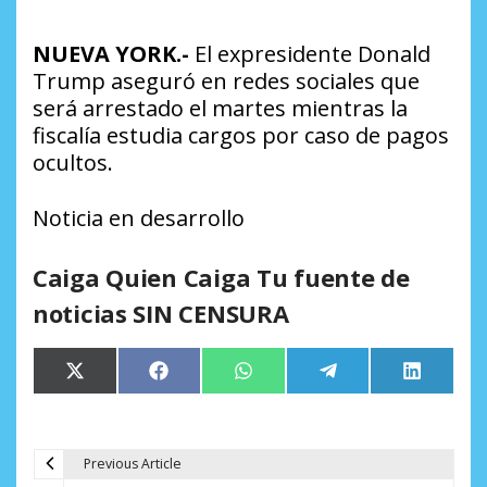
NUEVA YORK.-
El expresidente Donald
Trump aseguró en redes sociales que
será arrestado el martes mientras la
fiscalía estudia cargos por caso de pagos
ocultos.
Noticia en desarrollo
Caiga Quien Caiga Tu fuente de
noticias SIN CENSURA
Compartir
Compartir
Compartir
Compartir
Comparti
X
Facebook
WhatsApp
Telegram
LinkedIn
en
en
en
en
en
(Twitter)
Previous Article
N