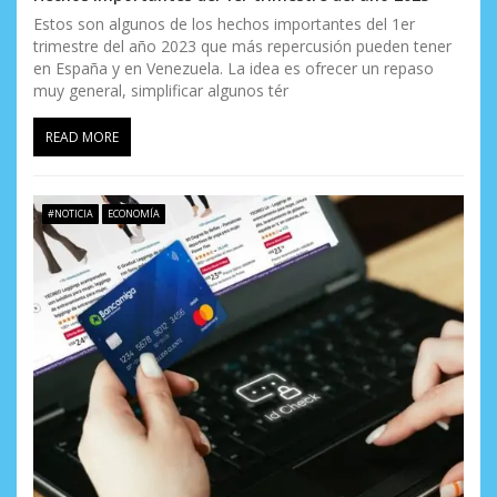
Estos son algunos de los hechos importantes del 1er
trimestre del año 2023 que más repercusión pueden tener
en España y en Venezuela. La idea es ofrecer un repaso
muy general, simplificar algunos tér
READ MORE
#NOTICIA
ECONOMÍA