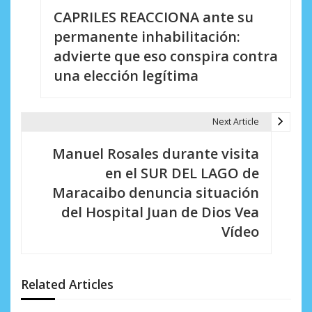
CAPRILES REACCIONA ante su
a
permanente inhabilitación:
v
advierte que eso conspira contra
e
una elección legítima
g
a
Next Article
c
Manuel Rosales durante visita
i
en el SUR DEL LAGO de
Maracaibo denuncia situación
ó
del Hospital Juan de Dios Vea
n
Vídeo
d
e
Related Articles
e