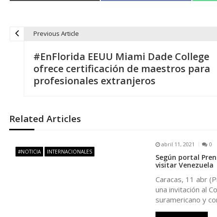
Previous Article
N
#EnFlorida EEUU Miami Dade College
a
ofrece certificación de maestros para
profesionales extranjeros
v
e
Related Articles
g
abril 11, 2021
0
#NOTICIA
INTERNACIONALES
Según portal Pren
a
visitar Venezuela
Caracas, 11 abr (
c
una invitación al C
suramericano y co
i