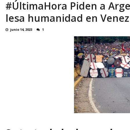
#ÚltimaHora Piden a Arge
En 8 meses «876 horas de apagones» El de
lesa humanidad en Venez
junio 14, 2023
1