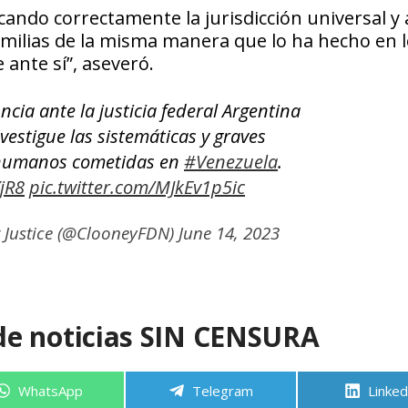
icando correctamente la jurisdicción universal y
familias de la misma manera que lo ha hecho en 
 ante sí”, aseveró.
ia ante la justicia federal Argentina
vestigue las sistemáticas y graves
 humanos cometidas en
#Venezuela
.
jR8
pic.twitter.com/MJkEv1p5ic
 Justice (@ClooneyFDN)
June 14, 2023
de noticias SIN CENSURA
Compartir
Compartir
Compa
WhatsApp
Telegram
Linked
en
en
en