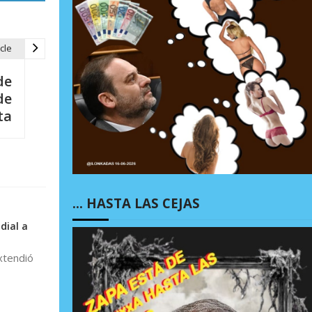
cle
de
de
ta
… HASTA LAS CEJAS
dial a
xtendió