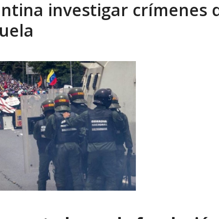
ntina investigar crímenes 
sbastador costo del colapso eléctrico en...
AGOSTO 7, 2026
uela