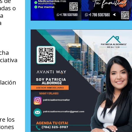
s de
adas o
 a
a
ucha
ciativa
lación
re los
ciones