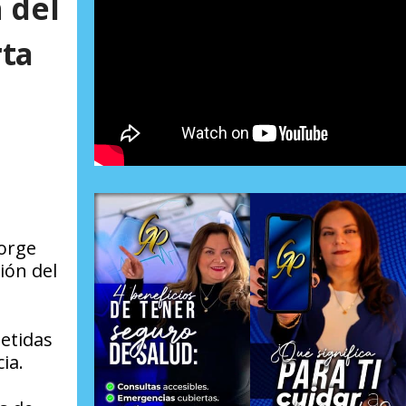
 del
rta
eorge
ión del
etidas
ia.