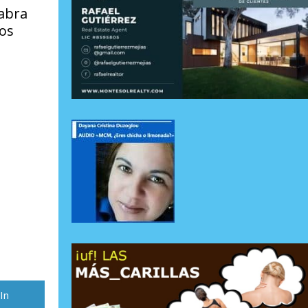
 abra
los
rtir
In