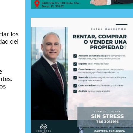
iar los
dad del
a
el
ntes.
tos