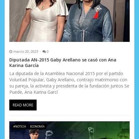
a
d
a
s
marzo 20, 2023
0
Diputada AN-2015 Gaby Arellano se casó con Ana
Karina García
La diputada de la Asamblea Nacional 2015 por el partido
Voluntad Popular, Gaby Arellano, contrajo matrimonio con
su pareja, la activista y presidenta de la fundación Juntos Se
Puede, Ana Karina Garcí
READ MORE
#NOTICIA
ECONOMÍA