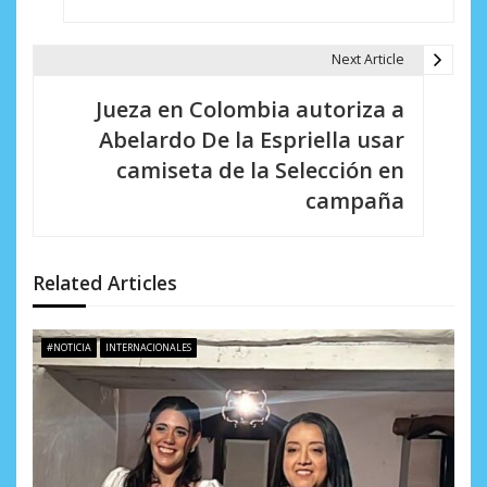
e
g
Next Article
a
Jueza en Colombia autoriza a
c
Abelardo De la Espriella usar
i
camiseta de la Selección en
campaña
ó
n
d
Related Articles
e
#NOTICIA
INTERNACIONALES
e
n
t
r