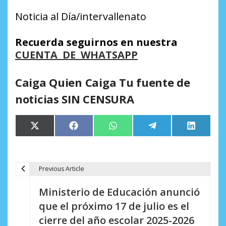
Noticia al Día/intervallenato
Recuerda seguirnos en nuestra
CUENTA DE WHATSAPP
Caiga Quien Caiga Tu fuente de
noticias SIN CENSURA
Compartir
Compartir
Compartir
Compartir
Comparti
X
Facebook
WhatsApp
Telegram
LinkedIn
en
en
en
en
en
(Twitter)
Previous Article
N
Ministerio de Educación anunció
a
que el próximo 17 de julio es el
v
cierre del año escolar 2025-2026