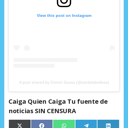
View this post on Instagram
A post shared by Osmel Sousa (@zardelabelleza)
Caiga Quien Caiga Tu fuente de
noticias SIN CENSURA
Compartir
Compartir
Compartir
Compartir
Comparti
X
Facebook
WhatsApp
Telegram
LinkedIn