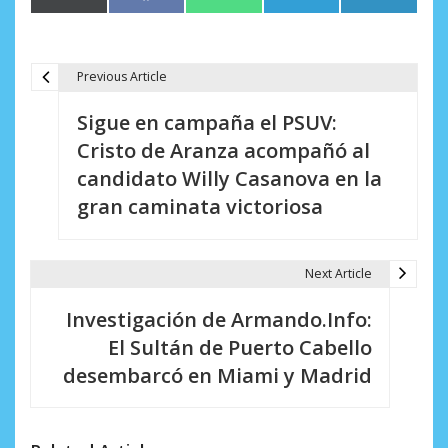
en
en
en
en
en
(Twitter)
Previous Article
N
Sigue en campaña el PSUV:
a
Cristo de Aranza acompañó al
v
candidato Willy Casanova en la
e
gran caminata victoriosa
g
a
Next Article
c
Investigación de Armando.Info:
i
El Sultán de Puerto Cabello
desembarcó en Miami y Madrid
ó
n