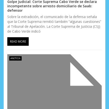
e
Golpe Judicial: Corte Suprema Cabo Verde se declara
incompetente sobre arresto domiciliario de Saab:
n
defensor
t
Sobre la extradición, el comunicado de la defensa señala
que la Corte Suprema remitió también “algunas cuestiones”
r
al Tribunal de Apelación. La Corte Suprema de Justicia (CSJ)
de Cabo Verde indicó
a
READ MORE
d
a
#NOTICIA
s