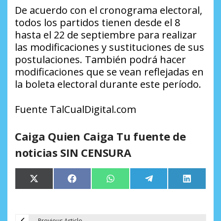
De acuerdo con el cronograma electoral,
todos los partidos tienen desde el 8
hasta el 22 de septiembre para realizar
las modificaciones y sustituciones de sus
postulaciones. También podrá hacer
modificaciones que se vean reflejadas en
la boleta electoral durante este período.
Fuente TalCualDigital.com
Caiga Quien Caiga Tu fuente de
noticias SIN CENSURA
Compartir
Compartir
Compartir
Compartir
Comparti
X
Facebook
WhatsApp
Telegram
LinkedIn
en
en
en
en
en
(Twitter)
Previous Article