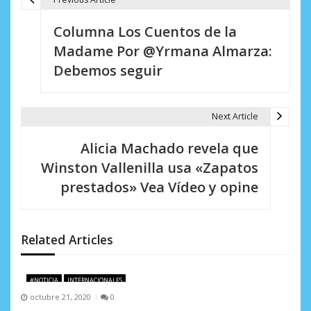
N
Columna Los Cuentos de la
a
Madame Por @Yrmana Almarza:
v
Debemos seguir
e
g
Next Article
a
Alicia Machado revela que
c
Winston Vallenilla usa «Zapatos
i
prestados» Vea Vídeo y opine
ó
n
Related Articles
d
e
#NOTICIA
INTERNACIONALES
octubre 21, 2020
0