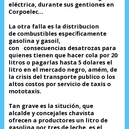
el
é
ctrica, durante sus gentiones en
Corpoelec…
La otra falla es la distribucion
de
combustible
s espec
í
ficamente
gasolina y gasoil,
con
consecuencias
desatrozas para
quienes tienen que hacer cola por 20
litros o pagarlas hasta 5 dolares el
litro en el mercado negro, am
é
m, de
la crisis del transporte publico o los
altos costos por servicio de taxis o
mototaxis.
T
an grave es la situci
ó
n, que
a
lcalde
y concejales
chavista
ofrece
n
a productores un litro de
gasolina por tres de leche
, es el