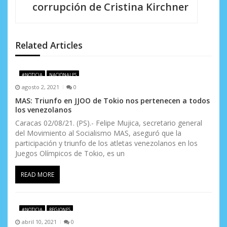
i
corrupción de Cristina Kirchner
ó
n
Related Articles
d
e
#NOTICIA
NACIONALES
agosto 2, 2021
0
e
MAS: Triunfo en JJOO de Tokio nos pertenecen a todos
los venezolanos
n
Caracas 02/08/21. (PS).- Felipe Mujica, secretario general
t
del Movimiento al Socialismo MAS, aseguró que la
participación y triunfo de los atletas venezolanos en los
r
Juegos Olímpicos de Tokio, es un
a
READ MORE
d
a
#NOTICIA
REGIONES
s
abril 10, 2021
0