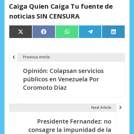
Caiga Quien Caiga Tu fuente de
noticias SIN CENSURA
Compartir
Compartir
Compartir
Compartir
Comparti
X
Facebook
WhatsApp
Telegram
LinkedIn
en
en
en
en
en
(Twitter)
Previous Article
N
Opinión: Colapsan servicios
a
públicos en Venezuela Por
v
Coromoto Díaz
e
g
Next Article
a
Presidente Fernandez: no
c
consagre la impunidad de la