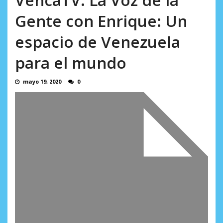
en...
AGOSTO 7, 2026
Gente con Enrique: Un
espacio de Venezuela
para el mundo
mayo 19, 2020
0