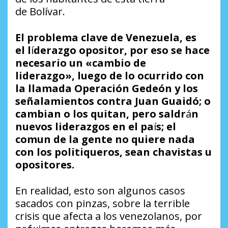
de Bolívar.
El problema clave de Venezuela, es
el
l
í
derazgo opositor,
por eso se hace
necesario
un «cambio de
liderazgo»
,
luego de lo ocurrido con
la llamada Operación Gedeón y los
señalamientos contra
Juan Guaidó
; o
cambian o los quitan, pero saldr
á
n
nuevos liderazgos en el pa
í
s; el
comun de la gente no quiere nada
con los
politiqueros
, sean chavistas u
opositores.
En realidad, esto son algunos casos
sacados con pinzas, sobre la terrible
crisis que afecta a los venezolanos, por