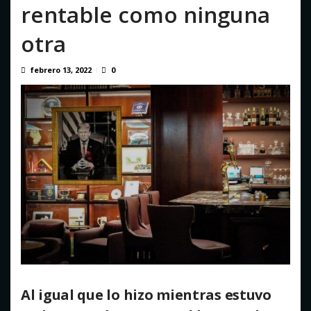
rentable como ninguna
El estremecedor VIDEO del doble terremoto en La Guaira
que hasta ahora no había ...
otra
agosto 6, 2026
febrero 13, 2022
0
Al igual que lo hizo mientras estuvo