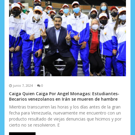
n
t
r
a
d
a
s
junio 7, 2024
0
Caiga Quien Caiga Por Angel Monagas: Estudiantes-
Becarios venezolanos en Irán se mueren de hambre
Mientras transcurren las horas y los días antes de la gran
fecha para Venezuela, nuevamente me encuentro con un
producto resultado de viejas denuncias que hicimos y por
cierto no se resolvieron. E