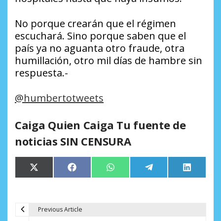
No porque crearán que el régimen
escuchará. Sino porque saben que el
país ya no aguanta otro fraude, otra
humillación, otro mil días de hambre sin
respuesta.-
@humbertotweets
Caiga Quien Caiga Tu fuente de
noticias SIN CENSURA
Compartir
Compartir
Compartir
Compartir
Comparti
X
Facebook
WhatsApp
Telegram
LinkedIn
en
en
en
en
en
(Twitter)
Previous Article
N