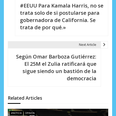
#EEUU Para Kamala Harris, no se
a
trata solo de si postularse para
v
gobernadora de California. Se
e
trata de por qué.»
g
a
Next Article
c
Según Omar Barboza Gutiérrez:
i
El 25M el Zulia ratificará que
sigue siendo un bastión de la
ó
democracia
n
d
Related Articles
e
e
#NOTICIA
OPINIÓN