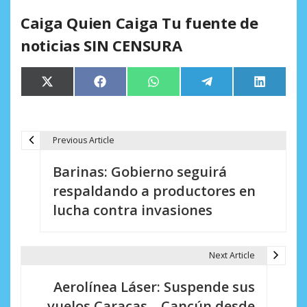
Caiga Quien Caiga Tu fuente de
noticias SIN CENSURA
Compartir
Compartir
Compartir
Compartir
Comparti
X
Facebook
WhatsApp
Telegram
LinkedIn
en
en
en
en
en
(Twitter)
Previous Article
N
Barinas: Gobierno seguirá
a
respaldando a productores en
v
lucha contra invasiones
e
g
Next Article
a
Aerolínea Láser: Suspende sus
c
vuelos Caracas – Cancún desde