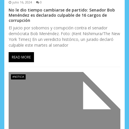
s
julio 16, 2024
0
No le dio tiempo cambiarse de partido: Senador Bob
Menéndez es declarado culpable de 16 cargos de
corrupción
El juicio por sobornos y corrupción contra el senador
demócrata Bob Menéndez. Foto: (Kent Nishimura/The New
York Times) En un veredicto histórico, un jurado declaró
culpable este martes al senador
READ MORE
#NOTICIA