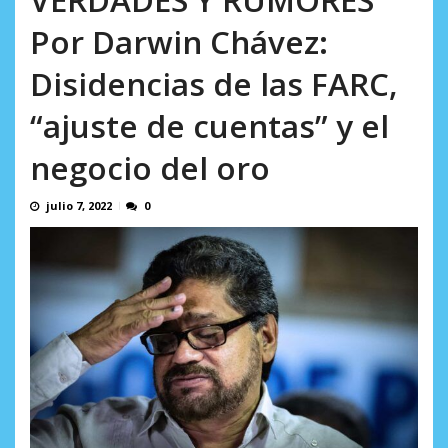
incumplidas...
AGOSTO 6, 2026
Por Darwin Chávez:
Disidencias de las FARC,
“ajuste de cuentas” y el
negocio del oro
julio 7, 2022
0