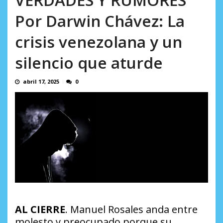
en...
AGOSTO 7, 2026
Por Darwin Chávez: La
crisis venezolana y un
silencio que aturde
abril 17, 2025
0
AL CIERRE
. Manuel Rosales anda entre
molesto y preocupado porque su