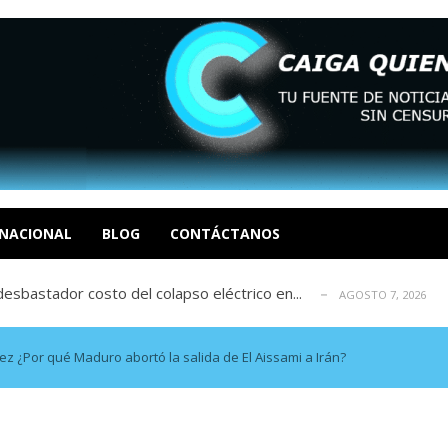
xcusas, apagones y promesas incumplidas...
AGOSTO 6, 2026
tica de derechos humanos en el Minister...
AGOSTO 6, 2026
 en un mercado impulsado por el auge de...
NACIONAL
BLOG
CONTÁCTANOS
AGOSTO 6, 2026
sbastador costo del colapso eléctrico en...
AGOSTO 7, 2026
idad? Por Dayana Cristina Duzoglou L.
AGOSTO 6, 2026
xcusas, apagones y promesas incumplidas...
AGOSTO 6, 2026
tica de derechos humanos en el Minister...
AGOSTO 6, 2026
¿Por qué Maduro abortó la salida de El Aissami a Irán?
 en un mercado impulsado por el auge de...
AGOSTO 6, 2026
sbastador costo del colapso eléctrico en...
AGOSTO 7, 2026
idad? Por Dayana Cristina Duzoglou L.
AGOSTO 6, 2026