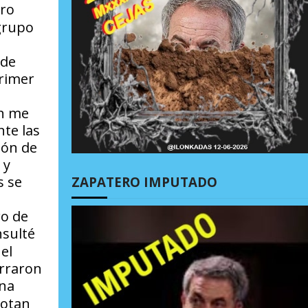
tro
 grupo
 de
primer
én me
te las
ión de
 y
s se
ZAPATERO IMPUTADO
ro de
sulté
el
arraron
una
notan