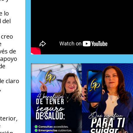
 lo
 del
 creo
e
vés de
l apoyo
de
le claro
,
terior,
e