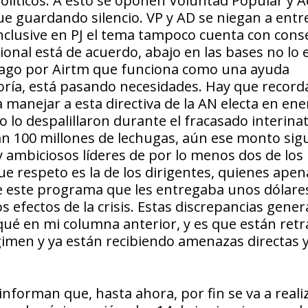
políticos. A esto se oponen Voluntad Popular y A
 guardando silencio. VP y AD se niegan a entr
 inclusive en PJ el tema tampoco cuenta con con
ional está de acuerdo, abajo en las bases no lo 
 pago por Airtm que funciona como una ayuda
oría, está pasando necesidades. Hay que record
 manejar a esta directiva de la AN electa en ene
 lo despalillaron durante el fracasado interina
 100 millones de lechugas, aún ese monto sig
y ambiciosos líderes de por lo menos dos de los
ue respeto es la de los dirigentes, quienes apen
de este programa que les entregaba unos dólare
s efectos de la crisis. Estas discrepancias gene
qué en mi columna anterior, y es que están ret
gimen y ya están recibiendo amenazas directas
forman que, hasta ahora, por fin se va a realiz