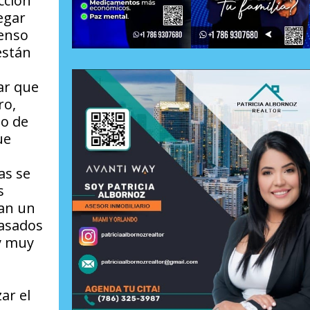
cción
egar
senso
están
ar que
ro,
to de
ue
as se
s
ran un
rasados
 y muy
ar el