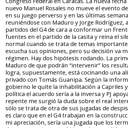
Congreso Federal en Caracas. La nueva fecha e
nuevo Manuel Rosales no mueve el evento de 
en su juego perverso y en las últimas seman
reuniéndose con Maduro y Jorge Rodríguez, a
partidos del G4 de cara a conformar un Frent
fuentes en el partido de la casita y reina el s
normal cuando se trata de temas importantes
escucha sus opiniones, pero su decisión va má
régimen. Hay dos hipótesis rodando. La prime
Maduro de que podrán “intervenir” los resultad
logra, supuestamente, está cocinando una ali
privado con Tomás Guanipa. Según la informa
gobierno le quite la inhabilitación a Capriles 
política el acuerdo sería a la inversa y PJ apo
repente me surgió la duda sobre el real inter
sólo se trata de otra de sus jugadas de despist
es claro que en el G4 trabajan en la constru
mi apreciación, sería una jugada que los ter