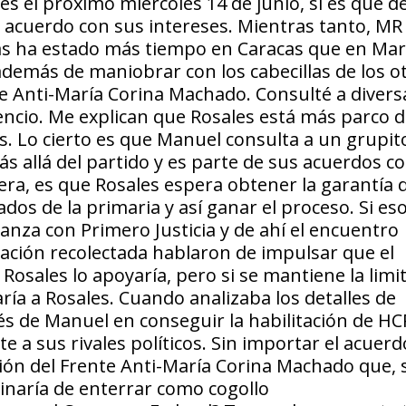
s el próximo miércoles 14 de junio, si es que d
acuerdo con sus intereses. Mientras tanto, MR
as ha estado más tiempo en Caracas que en Mar
demás de maniobrar con los cabecillas de los o
e Anti-María Corina Machado. Consulté a divers
ilencio. Me explican que Rosales está más parco d
. Lo cierto es que Manuel consulta a un grupit
s allá del partido y es parte de sus acuerdos co
ra, es que Rosales espera obtener la garantía 
os de la primaria y así ganar el proceso. Si eso
anza con Primero Justicia y de ahí el encuentro
ción recolectada hablaron de impulsar que el
y Rosales lo apoyaría, pero si se mantiene la limi
yaría a Rosales. Cuando analizaba los detalles de
és de Manuel en conseguir la habilitación de HCR
e a sus rivales políticos. Sin importar el acuerdo
cción del Frente Anti-María Corina Machado que,
minaría de enterrar como cogollo