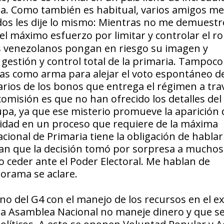
tra. Como también es habitual, varios amigos me
os les dije lo mismo:
Mientras no me demuestre
l máximo esfuerzo por limitar y controlar el rol
s venezolanos pongan en riesgo su imagen y
gestión y control total de la primaria. Tampoco
llas como arma para alejar el voto espontáneo d
iarios de los bonos que entrega el régimen a tra
a comisión es que no han ofrecido los detalles de
upa, ya que ese misterio promueve la aparición 
lidad en un proceso que requiere de la máxima
cional de Primaria tiene la obligación de hablar
rman que la decisión tomó por sorpresa a muchos
 ceder ante el Poder Electoral. Me hablan de
orama se aclare.
seno del G4 con el manejo de los recursos en el ex
 la Asamblea Nacional no maneje dinero y que s