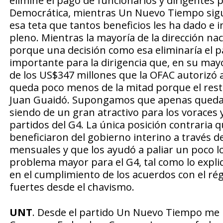
elimine el pago de funcionarios y dirigentes 
Democrática, mientras Un Nuevo Tiempo sigue
esa teta que tantos beneficios les ha dado e
pleno. Mientras la mayoría de la dirección nac
porque una decisión como esa eliminaría el
importante para la dirigencia que, en su may
de los US$347 millones que la OFAC autorizó a
queda poco menos de la mitad porque el resto
Juan Guaidó. Supongamos que apenas quedan
siendo de un gran atractivo para los voraces 
partidos del G4. La única posición contraria q
beneficiaron del gobierno interino a través 
mensuales y que los ayudó a paliar un poco lo
problema mayor para el G4, tal como lo expli
en el cumplimiento de los acuerdos con el ré
fuertes desde el chavismo.
UNT
. Desde el partido Un Nuevo Tiempo me in