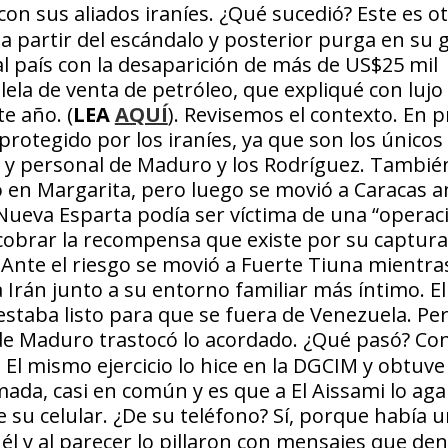
con sus aliados iraníes.
¿Qué sucedió?
Este es o
 a partir del escándalo y posterior purga en su
al país con la desaparición de más de US$25 mil
lela de venta de petróleo, que expliqué con lujo
e año. (
LEA
AQUÍ
). Revisemos el contexto. En 
rotegido por los iraníes, ya que son los únicos
ca y personal de Maduro y los Rodríguez. Tambi
n Margarita, pero luego se movió a Caracas an
 Nueva Esparta podía ser víctima de una “operac
cobrar la recompensa que existe por su captura
 Ante el riesgo se movió a Fuerte Tiuna mientra
a Irán junto a su entorno familiar más íntimo. El
estaba listo para que se fuera de Venezuela. Pe
 de Maduro trastocó lo acordado.
¿Qué pasó?
Con
 El mismo ejercicio lo hice en la DGCIM y obtuve 
ada, casi en común y es que a El Aissami lo ag
 su celular.
¿De su teléfono?
Sí, porque había 
 él y al parecer lo pillaron con mensajes que de