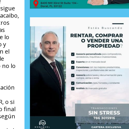
e
 sigue
acaibo,
tros
as
e lo
o y
n el
de
 no lo
tación
, o si
 final
 según