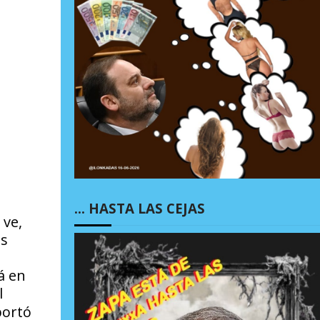
… HASTA LAS CEJAS
 ve,
is
á en
l
bortó