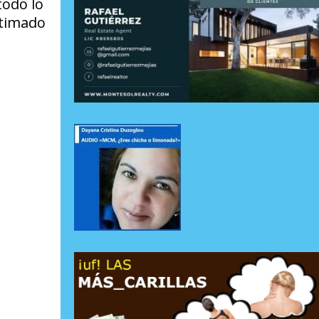
odo lo
stimado