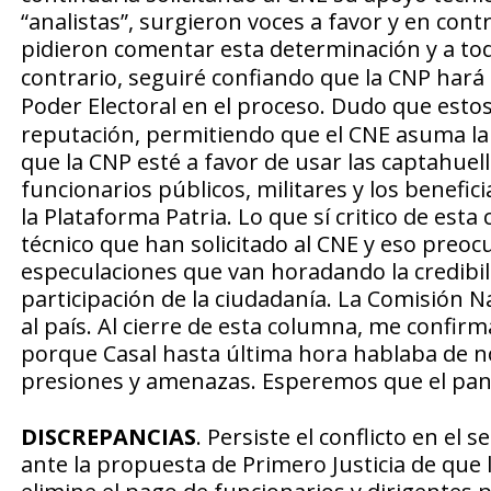
“analistas”, surgieron voces a favor y en con
pidieron comentar esta determinación y a tod
contrario, seguiré confiando que la CNP hará e
Poder Electoral en el proceso
. Dudo que esto
reputación, permitiendo que el CNE asuma la 
que la CNP esté a favor de usar las captahue
funcionarios públicos, militares y los benefic
la Plataforma Patria. Lo que sí critico de est
técnico que han solicitado al CNE y eso preoc
especulaciones que van horadando la credibi
participación de la ciudadanía. La Comisión Na
al país. Al cierre de esta columna, me confi
porque Casal hasta última hora hablaba de no
presiones y amenazas. Esperemos que el pan
DISCREPANCIAS
. Persiste el conflicto en el 
ante la propuesta de Primero Justicia de que