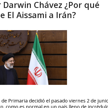
 Darwin Chávez ¿Por qué
xcusas, apagones y promesas incumplidas...
AGOSTO 6, 2026
e El Aissami a Irán?
 de Primaria decidió el pasado viernes 2 de juni
co, como es normal en un país lleno de incrédul