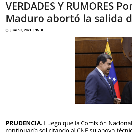
VERDADES Y RUMORES Por
El último que apague la luz: 17 años de e
Maduro abortó la salida d
junio 8, 2023
0
PRUDENCIA
. Luego que la Comisión Nacional
continuaría solicitando al CNE su apoyo técni