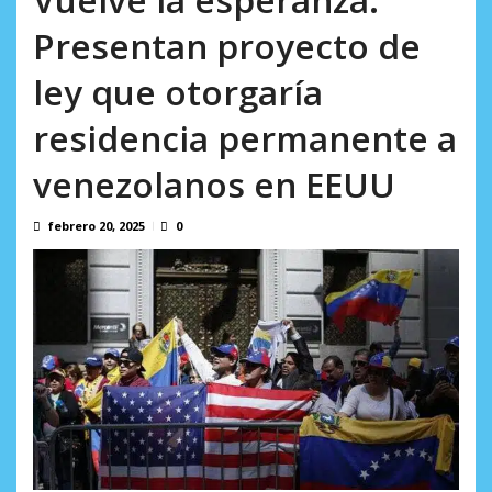
Minister...
en un mercado impulsado por el auge de...
AGOSTO 6, 2026
Presentan proyecto de
AGOSTO 6, 2026
ley que otorgaría
residencia permanente a
venezolanos en EEUU
febrero 20, 2025
0