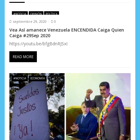
e
#NOTICIA
OPINIÓN
POLÍTICA
n
septiembre 29, 2020
0
Vea Así amanece Venezuela ENCENDIDA Caiga Quien
t
Caiga #29Sep 2020
r
https://youtu.be/bfgBdnRJSxI
a
READ MORE
d
a
#NOTICIA
ECONOMÍA
s