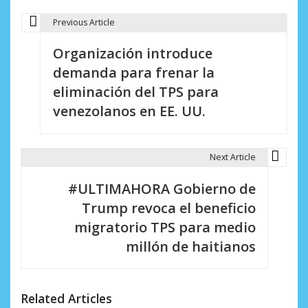
Previous Article
N
Organización introduce
a
demanda para frenar la
v
eliminación del TPS para
e
venezolanos en EE. UU.
g
a
Next Article
c
#ULTIMAHORA Gobierno de
i
Trump revoca el beneficio
migratorio TPS para medio
ó
millón de haitianos
n
d
Related Articles
e