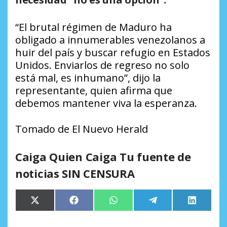
“El brutal régimen de Maduro ha
obligado a innumerables venezolanos a
huir del país y buscar refugio en Estados
Unidos. Enviarlos de regreso no solo
está mal, es inhumano”, dijo la
representante, quien afirma que
debemos mantener viva la esperanza.
Tomado de El Nuevo Herald
Caiga Quien Caiga Tu fuente de
noticias SIN CENSURA
Compartir
Compartir
Compartir
Compartir
Comparti
X
Facebook
WhatsApp
Telegram
LinkedIn
en
en
en
en
en
(Twitter)