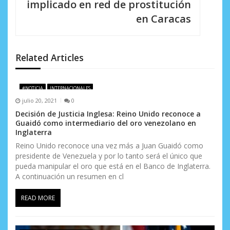
i
implicado en red de prostitución
en Caracas
ó
n
d
Related Articles
e
#NOTICIA
INTERNACIONALES
e
julio 20, 2021
0
n
Decisión de Justicia Inglesa: Reino Unido reconoce a
Guaidó como intermediario del oro venezolano en
t
Inglaterra
Reino Unido reconoce una vez más a Juan Guaidó como
r
presidente de Venezuela y por lo tanto será el único que
pueda manipular el oro que está en el Banco de Inglaterra.
a
A continuación un resumen en cl
d
READ MORE
a
s