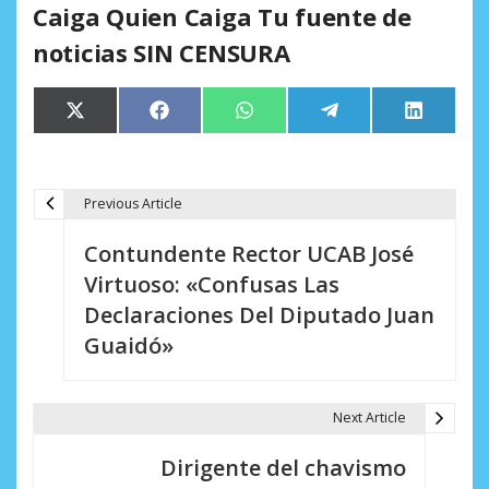
Caiga Quien Caiga Tu fuente de
noticias SIN CENSURA
Compartir
Compartir
Compartir
Compartir
Comparti
X
Facebook
WhatsApp
Telegram
LinkedIn
en
en
en
en
en
(Twitter)
Previous Article
N
Contundente Rector UCAB José
a
Virtuoso: «Confusas Las
v
Declaraciones Del Diputado Juan
e
Guaidó»
g
a
Next Article
c
Dirigente del chavismo