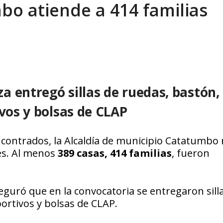
mbo atiende a 414 familias
eón R
AGOSTO 8, 2026
 entregó sillas de ruedas, bastón,
ivos y bolsas de CLAP
ncontrados, la Alcaldía de municipio Catatumbo 
es. Al menos
389 casas, 414 familias
, fueron
seguró que en la convocatoria se entregaron sill
portivos y bolsas de CLAP.