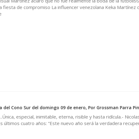
isual Martínez aclaró que no fue realmente la boda de la futbolist
la fiesta de compromiso La influencer venezolana Keka Martínez 
e
a del Cono Sur del domingo 09 de enero, Por Grossman Parra Pi
ica, especial, inimitable, eterna, risible y hasta ridícula.- Nicol
s últimos cuatro años: “Este nuevo año será la verdadera recupe