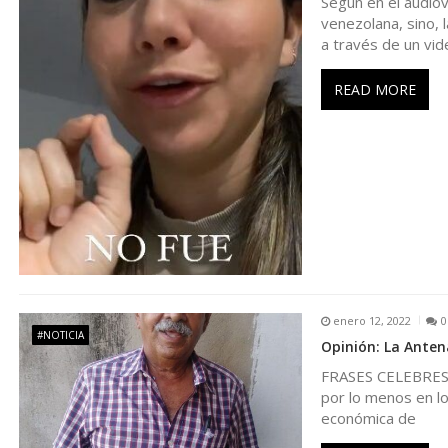
e
Según en el audiov
venezolana, sino, 
e
a través de un vid
n
READ MORE
t
r
a
d
enero 12, 2022
0
#NOTICIA
a
Opinión: La Anten
FRASES CELEBRES..Ún
s
por lo menos en lo
económica de