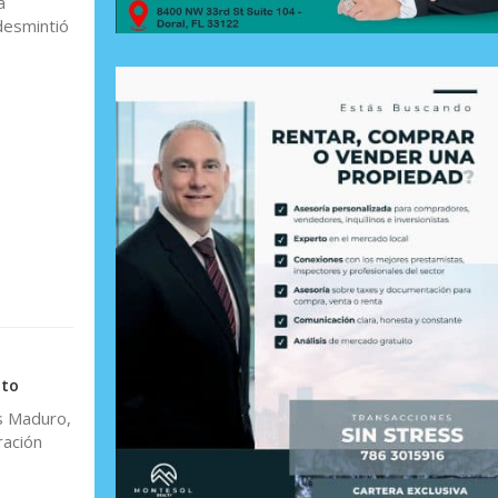
a
desmintió
nto
as Maduro,
ración