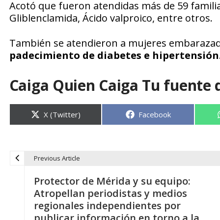
Acotó que fueron atendidas más de 59 famili
Gliblenclamida, Ácido valproico, entre otros.
También se atendieron a mujeres embaraza
padecimiento de diabetes e hipertensión
Caiga Quien Caiga Tu fuente 
Compartir
Compartir
X (Twitter)
Facebook
en
en
Previous Article
N
Protector de Mérida y su equipo:
a
Atropellan periodistas y medios
regionales independientes por
v
publicar información en torno a la