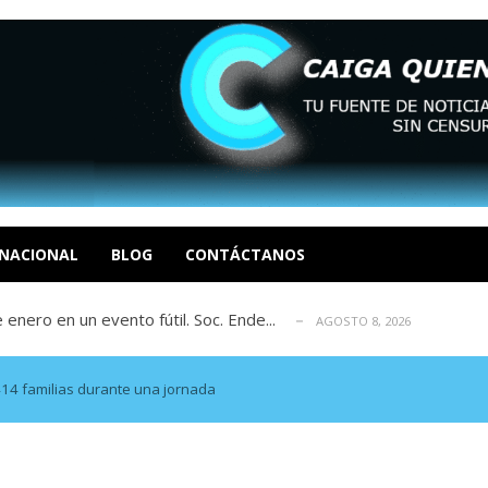
eón R
AGOSTO 8, 2026
tratégica, Realpolitik y el Desmante...
AGOSTO 8, 2026
 García
NACIONAL
BLOG
CONTÁCTANOS
AGOSTO 7, 2026
 enero en un evento fútil. Soc. Ende...
AGOSTO 8, 2026
osé Luis Centeno S
AGOSTO 8, 2026
eón R
AGOSTO 8, 2026
tratégica, Realpolitik y el Desmante...
AGOSTO 8, 2026
414 familias durante una jornada
 García
AGOSTO 7, 2026
 enero en un evento fútil. Soc. Ende...
AGOSTO 8, 2026
osé Luis Centeno S
AGOSTO 8, 2026