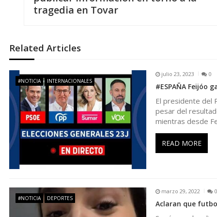
tragedia en Tovar
e
g
Related Articles
a
julio 23, 2023
0
#NOTICIA
INTERNACIONALES
#ESPAÑA Feijóo ga
c
El presidente del 
pesar del resultad
i
mientras desde Fe
ó
READ MORE
n
d
marzo 29, 2022
#NOTICIA
DEPORTES
Aclaran que futbo