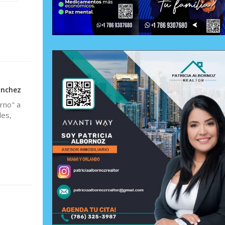
ánchez
rno" a
les,