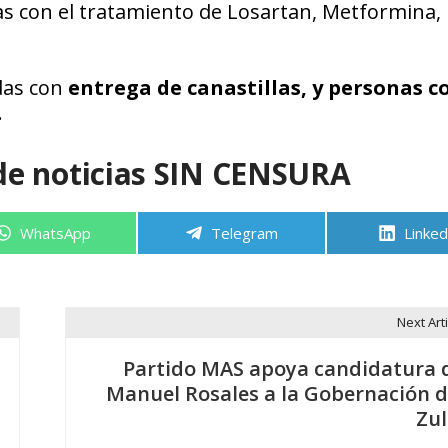
as con el tratamiento de Losartan, Metformina,
das con
entrega de canastillas, y personas c
.
de noticias SIN CENSURA
Compartir
Compartir
Compa
WhatsApp
Telegram
Linked
en
en
en
Next Arti
Partido MAS apoya candidatura 
Manuel Rosales a la Gobernación d
Zul