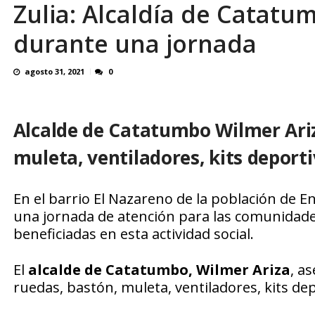
Zulia: Alcaldía de Catatu
¿QUE PROTEGES TU? Por: Miguel Ángel L
durante una jornada
agosto 31, 2021
0
Alcalde de Catatumbo Wilmer Ariza
muleta, ventiladores, kits deport
En el barrio El Nazareno de la población de E
una jornada de atención para las comunidad
beneficiadas en esta actividad social.
El
alcalde de Catatumbo, Wilmer Ariza
, a
ruedas, bastón, muleta, ventiladores, kits de