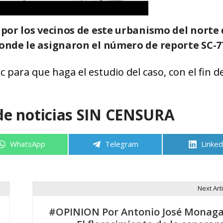
 por los vecinos de este urbanismo del norte 
donde le asignaron el número de reporte SC-7
 para que haga el estudio del caso, con el fin d
de noticias SIN CENSURA
Compartir
Compartir
Compa
WhatsApp
Telegram
Linked
en
en
en
Next Arti
#OPINION Por Antonio José Monaga