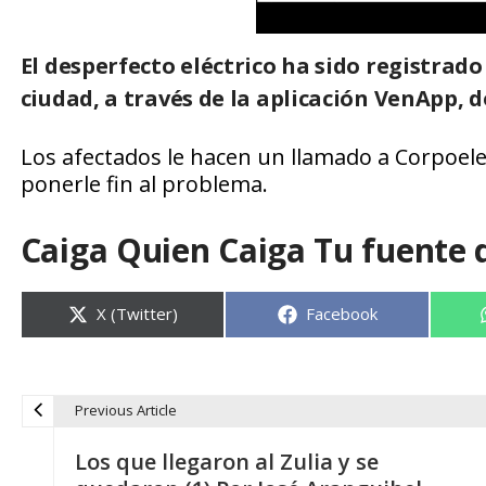
El desperfecto eléctrico ha sido registrado
ciudad, a través de la aplicación VenApp, 
Los afectados le hacen un llamado a Corpoelec
ponerle fin al problema.
Caiga Quien Caiga Tu fuente 
Compartir
Compartir
X (Twitter)
Facebook
en
en
Previous Article
N
Los que llegaron al Zulia y se