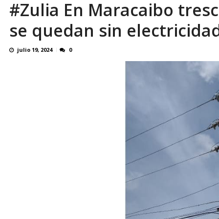
#Zulia En Maracaibo tresc
En 8 meses «876 horas de apagones» El de
se quedan sin electricida
julio 19, 2024
0