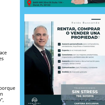
ace
es
 porque
un
”,