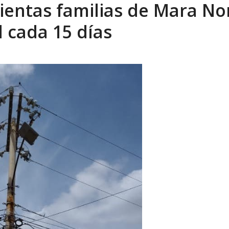
ientas familias de Mara No
sbastador costo del colapso eléctrico en...
AGOSTO 7, 2026
d cada 15 días