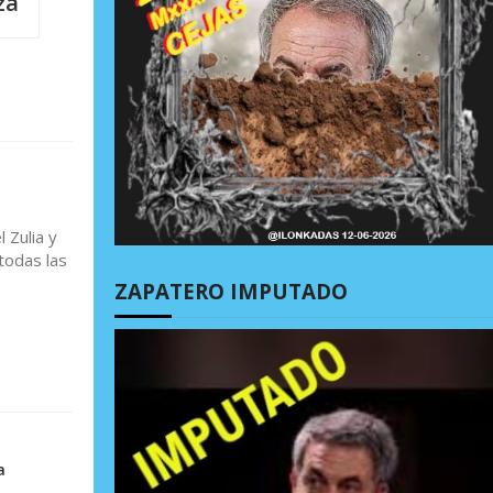
za
 Zulia y
 todas las
ZAPATERO IMPUTADO
a