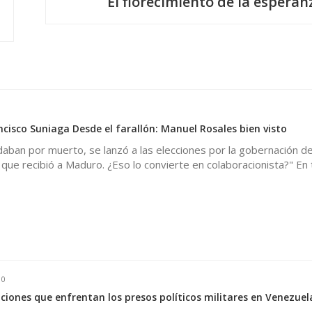
El florecimiento de la esperan
cisco Suniaga Desde el farallón: Manuel Rosales bien visto
aban por muerto, se lanzó a las elecciones por la gobernación del
n que recibió a Maduro. ¿Eso lo convierte en colaboracionista?" En
0
iciones que enfrentan los presos políticos militares en Venezuel