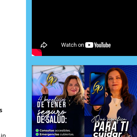
s
sin