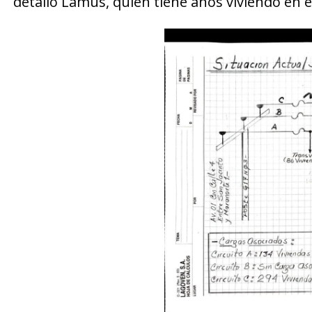
detalló Lamus, quién tiene años viviendo en e