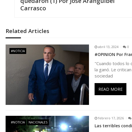
a
quedaron (1) Por José Aranguibel
Carrasco
v
e
Related Articles
g
abril 13, 2024
0
#NOTICIA
#OPINION Por Fran
a
"Cuando todos lo d
la ganó. Le critica
c
sociedad
i
READ MORE
ó
n
febrero 17, 2026
#NOTICIA
NACIONALES
Las terribles cond