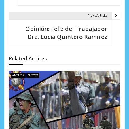
g
a
Next Article
c
Opinión: Feliz del Trabajador
i
Dra. Lucía Quintero Ramírez
ó
n
Related Articles
d
e
#NOTICIA
SUCESOS
e
n
t
r