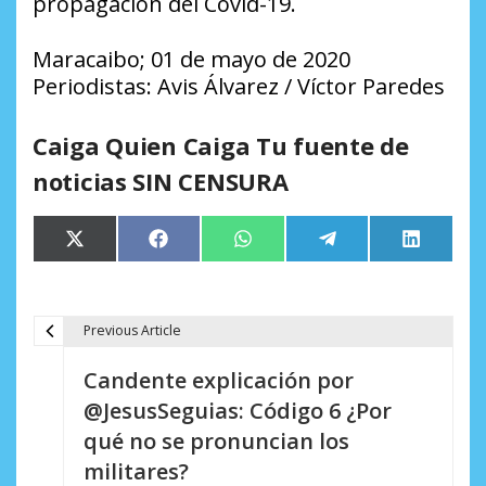
propagación del Covid-19.
Maracaibo; 01 de mayo de 2020
Periodistas: Avis Álvarez / Víctor Paredes
Caiga Quien Caiga Tu fuente de
noticias SIN CENSURA
Compartir
Compartir
Compartir
Compartir
Comparti
X
Facebook
WhatsApp
Telegram
LinkedIn
en
en
en
en
en
(Twitter)
Previous Article
N
Candente explicación por
a
@JesusSeguias: Código 6 ¿Por
v
qué no se pronuncian los
e
militares?