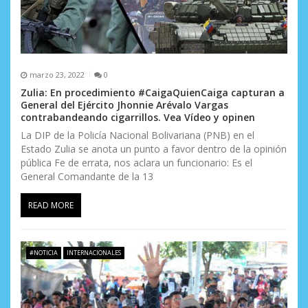
a
d
a
s
marzo 23, 2022
0
Zulia: En procedimiento #CaigaQuienCaiga capturan a
General del Ejército Jhonnie Arévalo Vargas
contrabandeando cigarrillos. Vea Vídeo y opinen
La DIP de la Policía Nacional Bolivariana (PNB) en el
Estado Zulia se anota un punto a favor dentro de la opinión
pública Fe de errata, nos aclara un funcionario: Es el
General Comandante de la 13
READ MORE
#NOTICIA
INTERNACIONALES