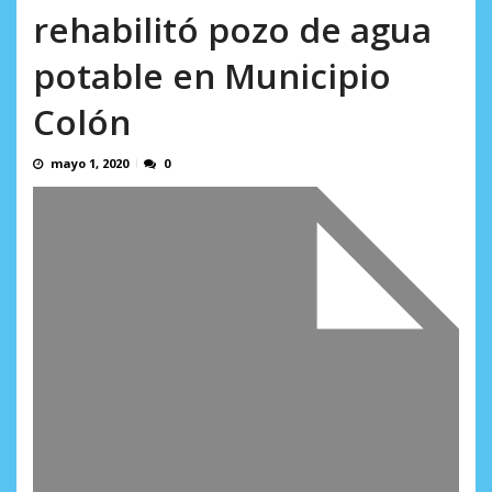
Minister...
rehabilitó pozo de agua
AGOSTO 6, 2026
potable en Municipio
Colón
mayo 1, 2020
0