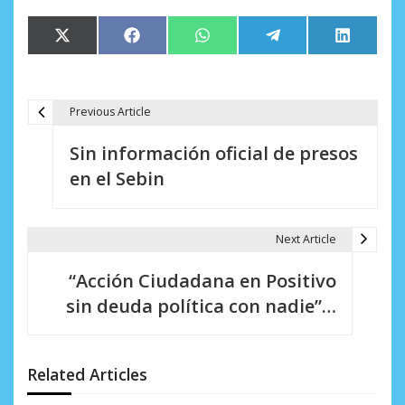
Compartir
Compartir
Compartir
Compartir
Comparti
X
Facebook
WhatsApp
Telegram
LinkedIn
en
en
en
en
en
(Twitter)
Previous Article
N
Sin información oficial de presos
a
en el Sebin
v
e
Next Article
g
“Acción Ciudadana en Positivo
a
sin deuda política con nadie”…
c
i
Related Articles
ó