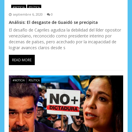
n
#NOTICIA
POLÍTICA
d
septiembre 6, 2020
0
Análisis: El desgaste de Guaidó se precipita
e
El desafío de Capriles agudiza la debilidad del líder opositor
e
venezolano, reconocido como presidente interino por
decenas de países, pero acechado por la incapacidad de
n
lograr avances claros desde s
t
READ MORE
r
a
#NOTICIA
POLÍTICA
d
a
s